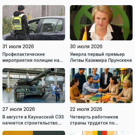
Ломоносова из списка
границе с Беларусью
рекомендуемой
литературы
31 июля 2026
30 июля 2026
Профилактические
Умерла первый премьер
мероприятия полиции на
Литвы Казимира Прунскене
дорогах Литвы в августе
27 июля 2026
22 июля 2026
В августе в Каунасской СЭЗ
Четверть работников
начнется строительство
страны трудятся по
завода по сборке немецких
коллективным договорам:
танков Leopard
это выгодно и