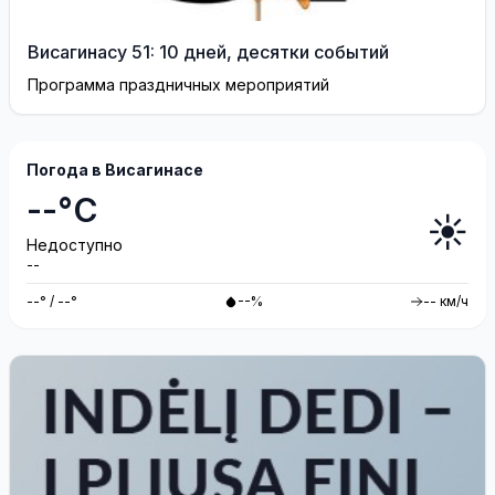
Висагинасу 51: 10 дней, десятки событий
Программа праздничных мероприятий
Погода в Висагинасе
--°C
☀️
Недоступно
--
--° / --°
--%
-- км/ч