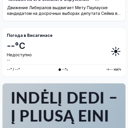
Висагинское отделение Либерального движения
Движение Либералов выдвигает Мету Паулауске
кандидатом на досрочных выборах депутата Сейма в
одномандатном округе Северная ...
Погода в Висагинасе
--°C
☀️
Недоступно
--
--° / --°
--%
-- км/ч