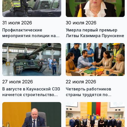
31 июля 2026
30 июля 2026
Профилактические
Умерла первый премьер
мероприятия полиции на
Литвы Казимира Прунскене
дорогах Литвы в августе
27 июля 2026
22 июля 2026
В августе в Каунасской СЭЗ
Четверть работников
начнется строительство
страны трудятся по
завода по сборке немецких
коллективным договорам:
танков Leopard
это выгодно и
сотрудникам, и
работодателям