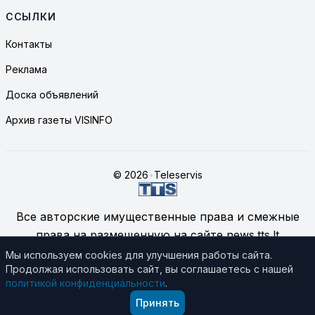
ССЫЛКИ
Контакты
Реклама
Доска объявлений
Архив газеты VISINFO
© 2026
•
Teleservis
Все авторские имущественные права и смежные
права на размещенную на сайте news.tts.lt
информацию принадлежат ЗАО "Telekomunikacinių
Мы используем cookies для улучшения работы сайта.
Продолжая использовать сайт, вы соглашаетесь с нашей
technologijų servisas", если не указано иное.
политикой конфиденциальности
.
Подробнее об использовании материалов сайта
Принять