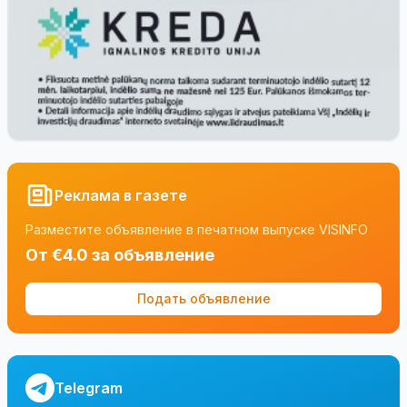
Реклама в газете
Разместите объявление в печатном выпуске VISINFO
От €4.0 за объявление
Подать объявление
Telegram