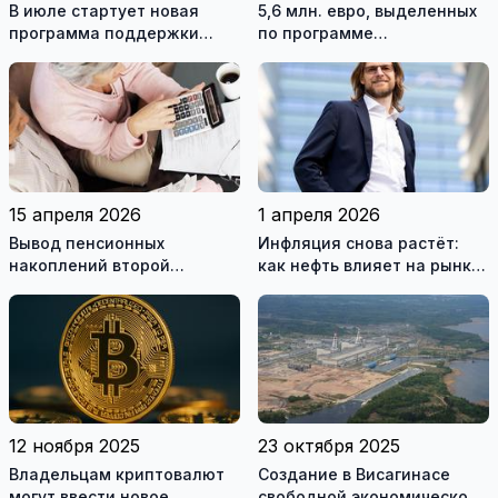
В июле стартует новая
5,6 млн. евро, выделенных
программа поддержки
по программе
электромобилей на 20
приобретения жилья,
миллионов евро
закончились через 10 минут
15 апреля 2026
1 апреля 2026
Вывод пенсионных
Инфляция снова растёт:
накоплений второй
как нефть влияет на рынки
ступени: что происходит и
и кредиты
к чему это приведёт
12 ноября 2025
23 октября 2025
Владельцам криптовалют
Создание в Висагинасе
могут ввести новое
свободной экономической