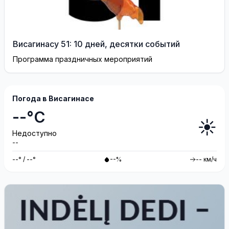
Висагинасу 51: 10 дней, десятки событий
Программа праздничных мероприятий
Погода в Висагинасе
--°C
☀️
Недоступно
--
--° / --°
--%
-- км/ч