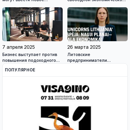
требование - обязанность
зоны (СЭЗ) - может не
декларировать свои
состояться
цифровые активы
7 апреля 2025
26 марта 2025
Бизнес выступает против
Литовские
повышения подоходного
предприниматели
налога: названы 5 причин
предупреждают: новые
ПОПУЛЯРНОЕ
планы правящих –
реальный ущерб экономике
Литвы