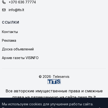
+370 636 77774
info@tts.lt
ССЫЛКИ
Контакты
Реклама
Доска объявлений
Архив газеты VISINFO
© 2026
•
Teleservis
Все авторские имущественные права и смежные
права на размещенную на сайте news.tts.lt
информацию принадлежат ЗАО "Telekomunikacinių
Мы используем cookies для улучшения работы сайта.