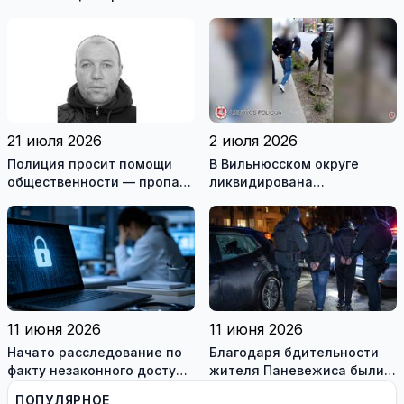
района почти 20 тысяч
Римше, в перевернувшейся
евро
машине, наден мертвый
мужчина
21 июля 2026
2 июля 2026
Полиция просит помощи
В Вильнюсском округе
общественности — пропал
ликвидирована
житель Игналинского
вооружённая преступная
района
группа
11 июня 2026
11 июня 2026
Начато расследование по
Благодаря бдительности
факту незаконного доступа
жителя Паневежиса были
к информационным
задержаны похитители
ПОПУЛЯРНОЕ