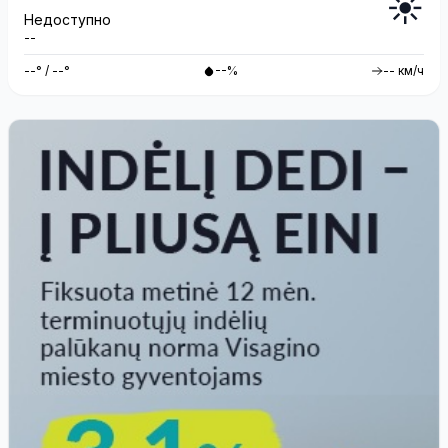
☀️
Недоступно
--
--° / --°
--%
-- км/ч