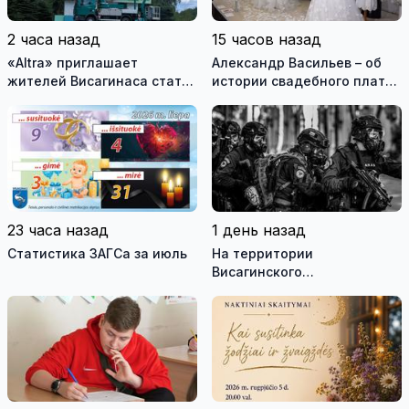
2 часа назад
15 часов назад
«Altra» приглашает
Александр Васильев – об
жителей Висагинаса стать
истории свадебного платья
частью истории
и о перспективах Музея
обновлённой стелы
истории моды (видео)
23 часа назад
1 день назад
Статистика ЗАГСа за июль
На территории
Висагинского
самоуправления пройдут
международные
антитеррористические
учения «Baltic Shadow»