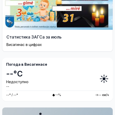
Статистика ЗАГСа за июль
Висагинас в цифрах
Погода в Висагинасе
--°C
☀️
Недоступно
--
--° / --°
--%
-- км/ч