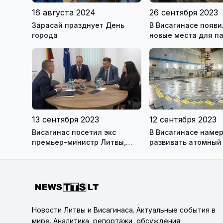
16 августа 2024
26 сентября 2023
Зарасай празднует День
В Висагинасе появи
города
новые места для п
отдыха детей и взр
(видео)
13 сентября 2023
12 сентября 2023
Висагинас посетил экс
В Висагинасе наме
премьер-министр Литвы,
развивать атомный
член Сейма Альгирдас
Буткявичюс (видео)
Новости Литвы и Висагинаса. Актуальные события в
мире. Аналитика, репортажи, обсуждения,