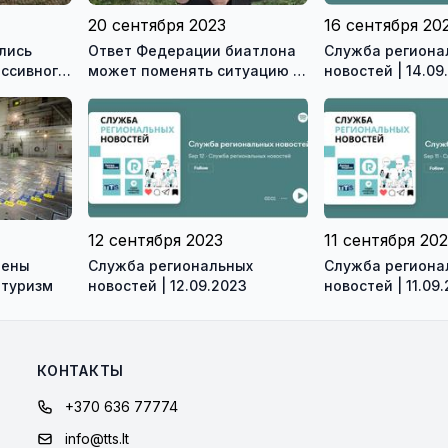
20 сентября 2023
16 сентября 20
лись
Ответ Федерации биатлона
Служба региона
ассивного
может поменять ситуацию в
новостей | 14.09
ослых
Висагинском спортцентре
(видео)
12 сентября 2023
11 сентября 20
рены
Служба региональных
Служба региона
 туризм
новостей | 12.09.2023
новостей | 11.09
КОНТАКТЫ
+370 636 77774
info@tts.lt