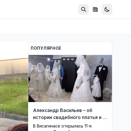
ПОПУЛЯРНОЕ
Александр Васильев – об
истории свадебного платья и о
перспективах Музея истории
В Висагинасе открылась 11-я