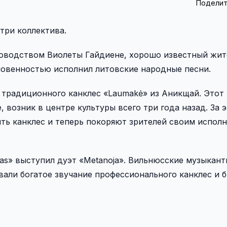
Поделит
три коллектива.
оводством Виолеты Гайдиене, хорошо известный жит
кновенностью исполнил литовские народные песни.
 традиционного канклес «Laumakė» из Аникщай. Этот
 возник в центре культуры всего три года назад. За 
ть канклес и теперь покоряют зрителей своим испол
as» выступил дуэт «Metanoja». Вильнюсские музыкант
али богатое звучание профессионального канклес и 