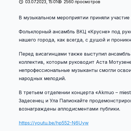
03.07.2023, 15:01
2560 просмотров
В музыкальном мероприятии приняли участие 
Фольклорный ансамбль ВКЦ «Крусне» под рук
нашего города, как всегда, с душой и прони
Перед висагинцами также выступил ансамбль
коллектив, которым руководит Аста Мотузене,
непрофессиональные музыканты смогли освои
народных мелодий.
В третьем отделении концерта «Akmuo – miest
Задесенец и Ула Палиокайте продемонстриров
вознаграждены аплодисментами публики.
https://youtu.be/hp552-N6Uyw