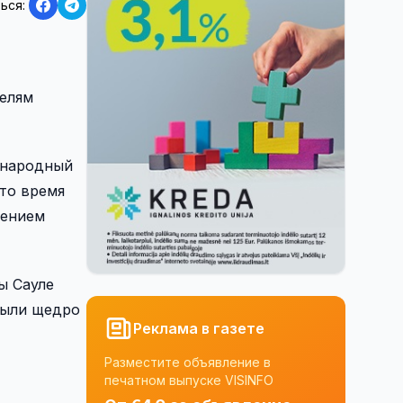
ься:
елям
 народный
это время
нением
ы Сауле
были щедро
Реклама в газете
Разместите объявление в
печатном выпуске VISINFO