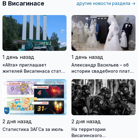
В Висагинасе
другие новости раздела →
1 день назад
1 день назад
«Altra» приглашает
Александр Васильев – об
жителей Висагинаса стать
истории свадебного платья
частью истории
и о перспективах Музея
обновлённой стелы
истории моды (видео)
2 дня назад
2 дня назад
Статистика ЗАГСа за июль
На территории
Висагинского