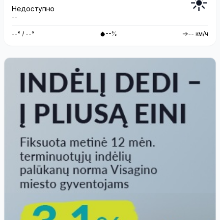
☀️
Недоступно
--
--° / --°
--%
-- км/ч