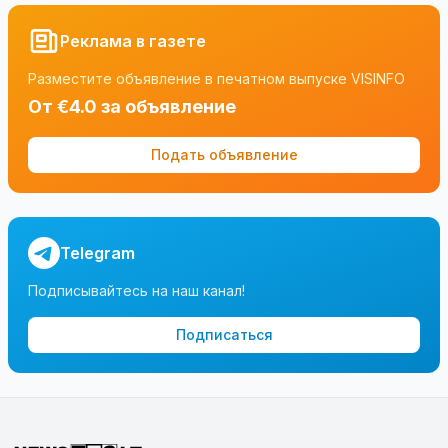
Реклама в газете
Разместите объявление в печатном выпуске VISINFO
От €4.0 за объявление
Подать объявление
Telegram
Подписывайтесь на наш канал!
Подписаться