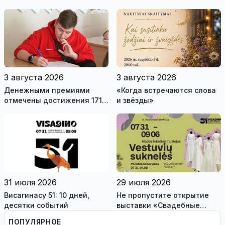
самоуправления пройдут
международные
антитеррористические
учения «Baltic Shadow»
3 августа 2026
3 августа 2026
Денежными премиями
«Когда встречаются слова
отмечены достижения 171
и звёзды»
висагинского школьника и
трех педагогов
31 июля 2026
29 июля 2026
Висагинасу 51: 10 дней,
Не пропустите открытие
десятки событий
выставки «Свадебные
платья» и лекцию историка
ПОПУЛЯРНОЕ