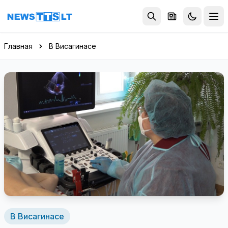
Перейти к содержимому
Главная
В Висагинасе
В Висагинасе