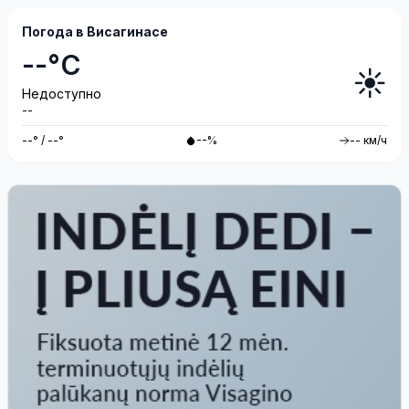
Погода в Висагинасе
--°C
☀️
Недоступно
--
--° / --°
--%
-- км/ч