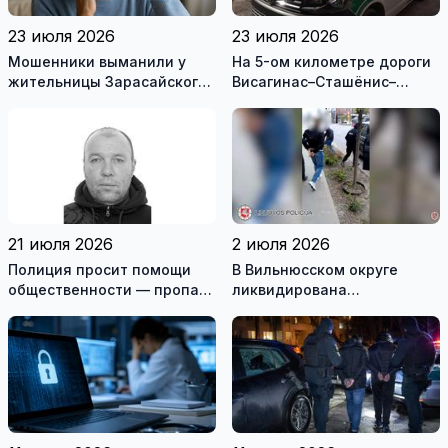
23 июля 2026
23 июля 2026
Мошенники выманили у
На 5-ом километре дороги
жительницы Зарасайского
Висагинас–Сташёнис–
района почти 20 тысяч
Римше, в перевернувшейся
евро
машине, наден мертвый
мужчина
21 июля 2026
2 июля 2026
Полиция просит помощи
В Вильнюсском округе
общественности — пропал
ликвидирована
житель Игналинского
вооружённая преступная
района
группа