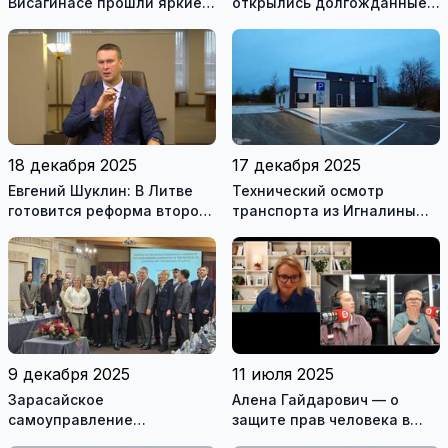
Висагинасе прошли яркие
открылись долгожданные
зимние события в рамках
горнолыжные трассы
проекта SnowPower (видео)
18 декабря 2025
17 декабря 2025
Евгений Шуклин: В Литве
Технический осмотр
готовится реформа второй
транспорта из Игналины
ступени пенсионного
теперь в Дукштасе
накопления (видео)
9 декабря 2025
11 июля 2025
Зарасайское
Алена Гайдарович — о
самоуправление
защите прав человека в
участвовало в обсуждении
средствах массовой