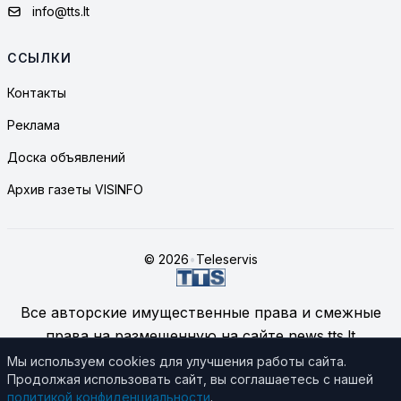
info@tts.lt
ССЫЛКИ
Контакты
Реклама
Доска объявлений
Архив газеты VISINFO
© 2026
•
Teleservis
Все авторские имущественные права и смежные
права на размещенную на сайте news.tts.lt
информацию принадлежат ЗАО "Telekomunikacinių
Мы используем cookies для улучшения работы сайта.
Продолжая использовать сайт, вы соглашаетесь с нашей
technologijų servisas", если не указано иное.
политикой конфиденциальности
.