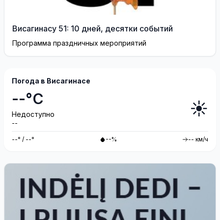
Висагинасу 51: 10 дней, десятки событий
Программа праздничных мероприятий
Погода в Висагинасе
--°C
☀️
Недоступно
--
--° / --°
--%
-- км/ч