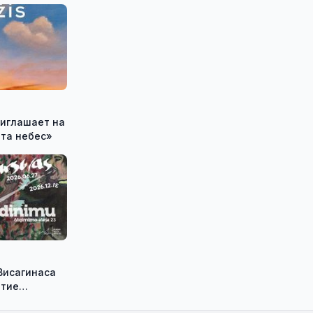
ота небес»
Висагинаса
ытие
ыставки