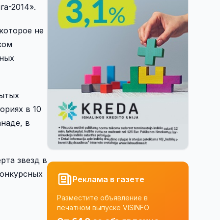
га-2014».
которое не
ком
жных
рытых
ориях в 10
наде, в
рта звезд в
 конкурсных
Реклама в газете
Разместите объявление в
печатном выпуске VISINFO