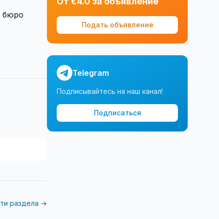
От €4.0 за объявление
т бюро
Подать объявление
Telegram
Подписывайтесь на наш канал!
Подписаться
ти раздела →