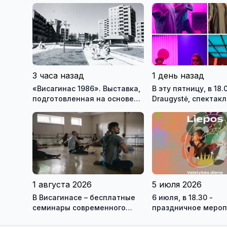
3 часа назад
1 день назад
«Висагинас 1986». Выставка,
В эту пятницу, в 18.
подготовленная на основе
Draugystė, спектакл
фондов музея, возвращает
Вильнюсского стар
посетителей на 40 лет назад
театра - Михаил Д
«Дива» реж. Тадас
Монтримас
1 августа 2026
5 июля 2026
В Висагинасе – бесплатные
6 июля, в 18.30 -
семинары современного
праздничное мероп
танца с Антоном
ВКЦ Драугисте