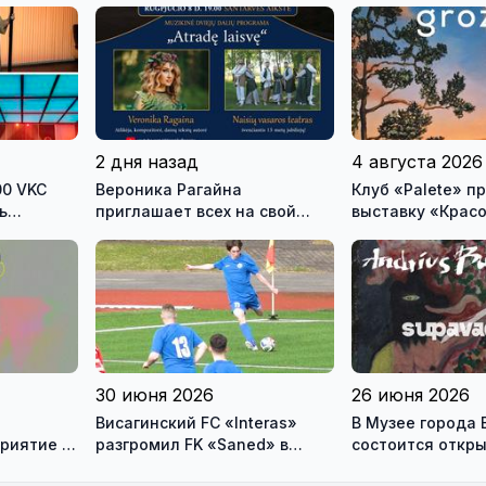
2 дня назад
4 августа 2026
00 VKC
Вероника Рагайна
Клуб «Palete» приглашает на
ь
приглашает всех на свой
выставку «Крас
ого
концерт, который состоится
урненков
в субботу на главной сцене
городского праздника
30 июня 2026
26 июня 2026
Висагинский FC «Interas»
В Музее города 
риятие в
разгромил FK «Saned» в
состоится откр
Йонишкисе - 4:0
персональной в