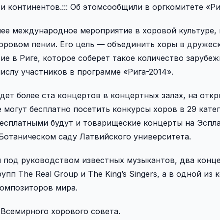
и континентов.::: Об этомсообщили в оргкомитете «Ри
ее международное мероприятие в хоровой культуре, 
оровом пении. Его цель — объединить хоры в дружес
ие в Риге, которое соберет такое количество зарубе
ислу участников в программе «Рига-2014».
йдет более ста концертов в концертных залах, на отк
 могут бесплатно посетить конкурсы хоров в 29 катег
есплатными будут и товарищеские концерты на Эспла
 Ботаническом саду Латвийского университета.
 под руководством известных музыкантов, два конце
пп The Real Group и The King’s Singers, а в одной из
композиторов мира.
 Всемирного хорового совета.