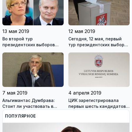
несостоявшимся
13 мая 2019
12 мая 2019
Во второй тур
Сегодня, 12 мая, первый
президентских выборов
тур президентских выборов
вышли Г. Науседа и И.
и референдум об
Шимоните. Висагинцы
изменении 12 и 55 статей
отдали предпочтение
Конституции ЛР
другому кандидату
7 мая 2019
4 апреля 2019
Альгимантас Думбрава:
ЦИК зарегистрировала
Стоит ли участвовать в
первых шесть кандидатов в
референдумах? (видео)
президенты
ПОПУЛЯРНОЕ