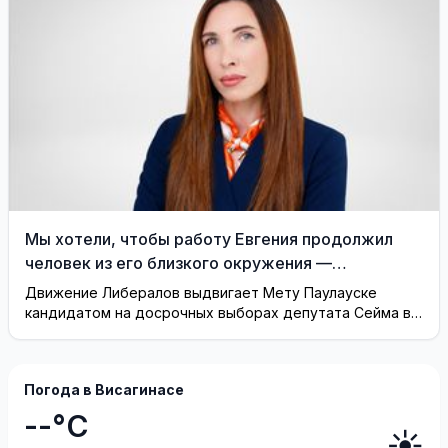
Мы хотели, чтобы работу Евгения продолжил
человек из его близкого окружения —
Висагинское отделение Либерального движения
Движение Либералов выдвигает Мету Паулауске
кандидатом на досрочных выборах депутата Сейма в
одномандатном округе Северная ...
Погода в Висагинасе
--°C
☀️