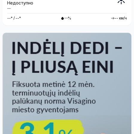
Недоступно
--
--° / --°
--%
-- км/ч