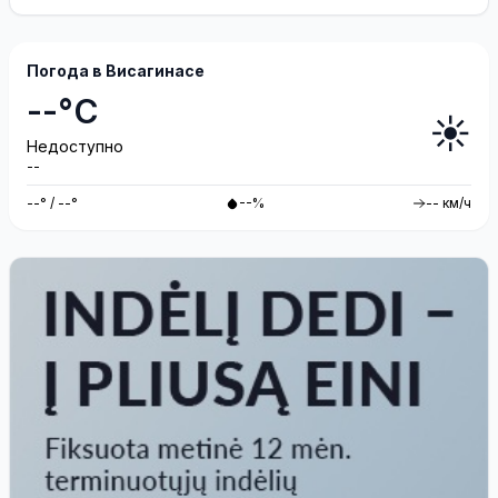
одномандатном округе Северная ...
Погода в Висагинасе
--°C
☀️
Недоступно
--
--° / --°
--%
-- км/ч