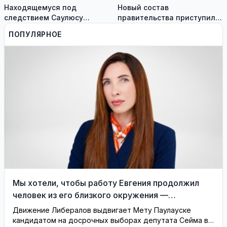
Находящемуся под
Новый состав
следствием Саулюсу
правительства приступил к
Сквернялису временно
работе
ПОПУЛЯРНОЕ
разрешили выехать за
границу
Мы хотели, чтобы работу Евгения продолжил
человек из его близкого окружения —
Висагинское отделение Либерального движения
Движение Либералов выдвигает Мету Паулауске
кандидатом на досрочных выборах депутата Сейма в