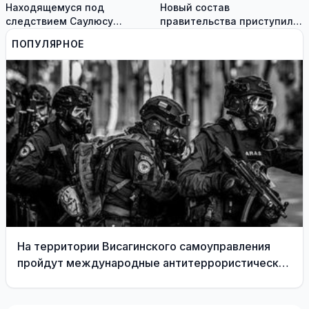
Находящемуся под
Новый состав
следствием Саулюсу
правительства приступил к
Сквернялису временно
работе
ПОПУЛЯРНОЕ
разрешили выехать за
границу
На территории Висагинского самоуправления
пройдут международные антитеррористические
учения «Baltic Shadow»