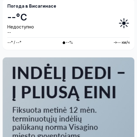
Погода в Висагинасе
--°C
☀️
Недоступно
--
--° / --°
--%
-- км/ч