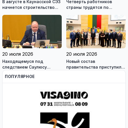
В августе в Каунасской СЭЗ
Четверть работников
начнется строительство
страны трудятся по
завода по сборке немецких
коллективным договорам:
танков Leopard
это выгодно и
сотрудникам, и
работодателям
20 июля 2026
20 июля 2026
Находящемуся под
Новый состав
следствием Саулюсу
правительства приступил к
Сквернялису временно
работе
ПОПУЛЯРНОЕ
разрешили выехать за
границу