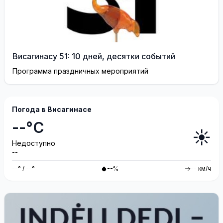
Висагинасу 51: 10 дней, десятки событий
Программа праздничных мероприятий
Погода в Висагинасе
--°C
☀️
Недоступно
--
--° / --°
--%
-- км/ч