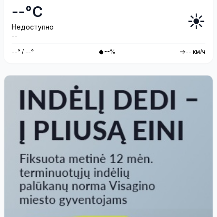
--°C
☀️
Недоступно
--
--° / --°
--%
-- км/ч