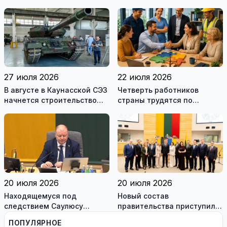
дорогах Литвы в августе
27 июля 2026
22 июля 2026
В августе в Каунасской СЭЗ
Четверть работников
начнется строительство
страны трудятся по
завода по сборке немецких
коллективным договорам:
танков Leopard
это выгодно и
сотрудникам, и
работодателям
20 июля 2026
20 июля 2026
Находящемуся под
Новый состав
следствием Саулюсу
правительства приступил к
Сквернялису временно
работе
ПОПУЛЯРНОЕ
разрешили выехать за