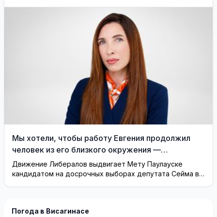
границу
Мы хотели, чтобы работу Евгения продолжил
человек из его близкого окружения —
Висагинское отделение Либерального движения
Движение Либералов выдвигает Мету Паулауске
кандидатом на досрочных выборах депутата Сейма в
одномандатном округе Северная ...
Погода в Висагинасе