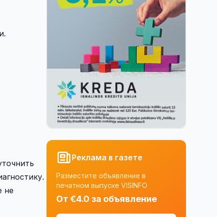
и.
Реклама в газете
уточнить
Разместите объявление в
иагностику.
печатном выпуске VISINFO
е не
От €4.0 за объявление