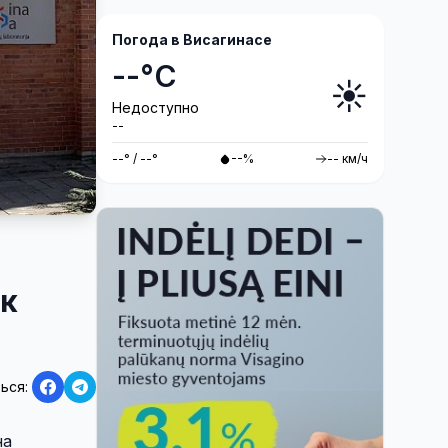
антитеррористические учения
«Baltic Shadow»
Погода в Висагинасе
--°C
☀️
Недоступно
--
--° / --°
--%
-- км/ч
 к
ься:
на