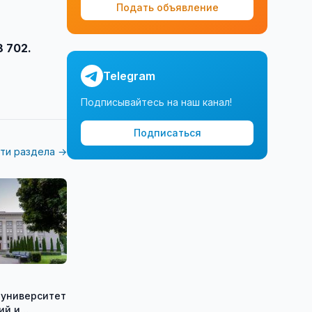
Подать объявление
 702.
Telegram
Подписывайтесь на наш канал!
Подписаться
ти раздела →
 университет
ий и