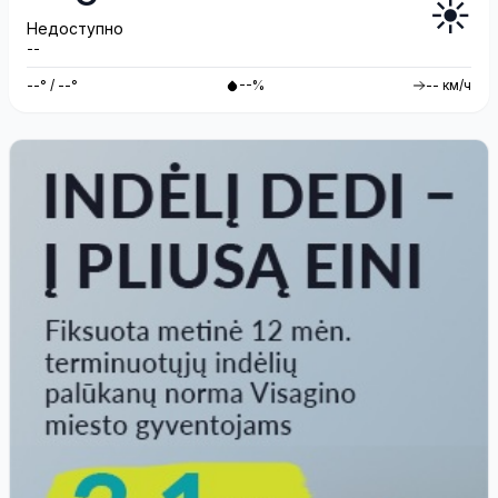
☀️
Недоступно
--
--° / --°
--%
-- км/ч