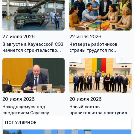
27 июля 2026
22 июля 2026
В августе в Каунасской СЭЗ
Четверть работников
начнется строительство
страны трудятся по
завода по сборке немецких
коллективным договорам:
танков Leopard
это выгодно и
сотрудникам, и
работодателям
20 июля 2026
20 июля 2026
Находящемуся под
Новый состав
следствием Саулюсу
правительства приступил к
Сквернялису временно
работе
ПОПУЛЯРНОЕ
разрешили выехать за
границу