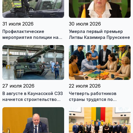
31 июля 2026
30 июля 2026
Профилактические
Умерла первый премьер
мероприятия полиции на
Литвы Казимира Прунскене
дорогах Литвы в августе
27 июля 2026
22 июля 2026
В августе в Каунасской СЭЗ
Четверть работников
начнется строительство
страны трудятся по
завода по сборке немецких
коллективным договорам:
танков Leopard
это выгодно и
сотрудникам, и
работодателям