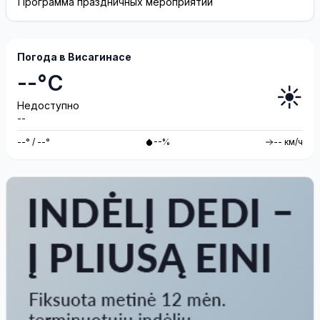
Программа праздничных мероприятий
Погода в Висагинасе
--°C
☀️
Недоступно
--
--° / --°
--%
-- км/ч