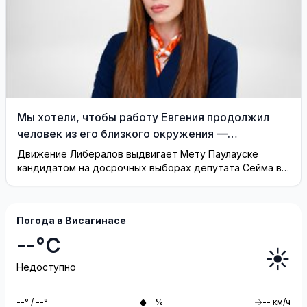
Мы хотели, чтобы работу Евгения продолжил
человек из его близкого окружения —
Висагинское отделение Либерального движения
Движение Либералов выдвигает Мету Паулауске
кандидатом на досрочных выборах депутата Сейма в
одномандатном округе Северная ...
Погода в Висагинасе
--°C
☀️
Недоступно
--
--° / --°
--%
-- км/ч