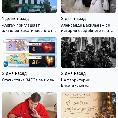
1 день назад
2 дня назад
«Altra» приглашает
Александр Васильев – об
жителей Висагинаса стать
истории свадебного платья
частью истории
и о перспективах Музея
обновлённой стелы
истории моды (видео)
2 дня назад
2 дня назад
Статистика ЗАГСа за июль
На территории
Висагинского
самоуправления пройдут
международные
антитеррористические
учения «Baltic Shadow»