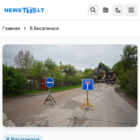
Перейти к содержимому
Главная
В Висагинасе
В Висагинасе