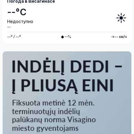
Погода в Висагинасе
--°C
☀️
Недоступно
--
--° / --°
--%
-- км/ч