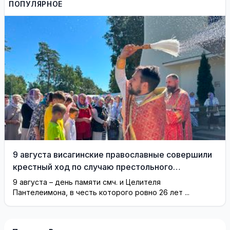
ПОПУЛЯРНОЕ
моды Александра
Васильева!
9 августа висагинские православные совершили
крестный ход по случаю престольного
праздника (фотогалерея)
9 августа – день памяти смч. и Целителя
Пантелеимона, в честь которого ровно 26 лет ...