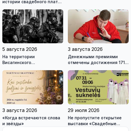
истории свадебного платья
и о перспективах Музея
истории моды (видео)
5 августа 2026
3 августа 2026
На территории
Денежными премиями
Висагинского
отмечены достижения 171
самоуправления пройдут
висагинского школьника и
международные
трех педагогов
антитеррористические
учения «Baltic Shadow»
3 августа 2026
29 июля 2026
«Когда встречаются слова
Не пропустите открытие
и звёзды»
выставки «Свадебные
платья» и лекцию историка