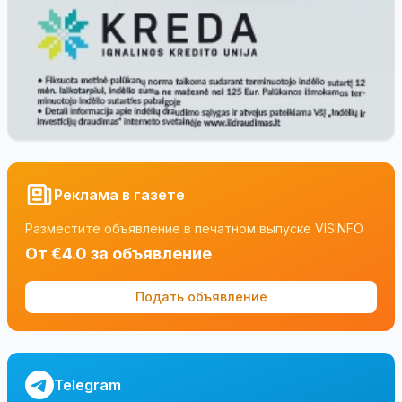
Реклама в газете
Разместите объявление в печатном выпуске VISINFO
От €4.0 за объявление
Подать объявление
Telegram