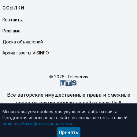
ССЫЛКИ
Контакты
Реклама
Доска объявлений
Архив газеты VISINFO
© 2026
•
Teleservis
Все авторские имущественные права и смежные
права на размещенную на сайте news.tts.lt
информацию принадлежат ЗАО "Telekomunikacinių
Мы используем cookies для улучшения работы сайта.
Продолжая использовать сайт, вы соглашаетесь с нашей
technologijų servisas", если не указано иное.
политикой конфиденциальности
.
Подробнее об использовании материалов сайта
Принять