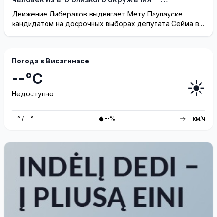
Висагинское отделение Либерального движения
Движение Либералов выдвигает Мету Паулауске
кандидатом на досрочных выборах депутата Сейма в
одномандатном округе Северная ...
Погода в Висагинасе
--°C
☀️
Недоступно
--
--° / --°
--%
-- км/ч