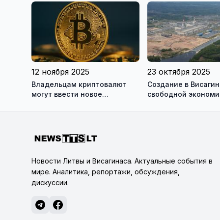
миллионов евро
минут
12 ноября 2025
23 октября 2025
Владельцам криптовалют
Создание в Висаги
могут ввести новое
свободной экономи
требование - обязанность
зоны (СЭЗ) - может
декларировать свои
состояться
цифровые активы
Новости Литвы и Висагинаса. Актуальные события в
мире. Аналитика, репортажи, обсуждения,
дискуссии.