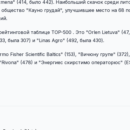
mažmena" (414, было 442). Наибольший скачок среди ли
общество "Кауно грудай", улучшившее место на 68 п
ий.
йтинговой таблице TOP-500 . Это "Orlen Lietuva" (47,
333, была 307) и "Linas Agro" (492, была 430).
 Fisher Scientific Baltics" (153), "Вичюну групе" (372
60), "Rivona" (478) и "Энергиес скирстимо операторюс" (E