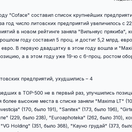
оду "Coface" составил список крупнейших предприят
а год число литовских предприятий увеличилось с 22 
ятий в новом рейтинге заняла "Вильняус прякиба", ко
прошлом году составил 5 проц. и достиг 5,2 млрд. евро
д. евро. В первую двадцатку в этом году вошла и "Maxi
ицию, а в этом году уже 19-ю с 6-проц. ростом обор
итовских предприятий, ухудшились – 4
едших в TOP-500 не в первый раз, улучшились позици
олее высокие места в списке заняли "Maxima LT" (10
vesticija" (170, было 191), "Sanitex" (173, было 196), "Girt
упе" (229, было 238), "Euroaphoteka" (262, было 310), 
), "VG Holding" (351, было 368), "Кауно грудай" (373, был