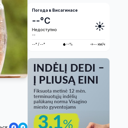
Погода в Висагинасе
--°C
☀️
Недоступно
--
--° / --°
--%
-- км/ч
ься: