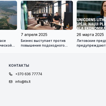
приведёт
7 апреля 2025
26 марта 2025
насе
Бизнес выступает против
Литовские пред
ческой
повышения подоходного
предупреждают:
 не
налога: названы 5 причин
планы правящих
ущерб экономик
КОНТАКТЫ
+370 636 77774
info@tts.lt