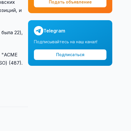
товских
Подать объявление
озиций, и
Telegram
 была 22),
Подписывайтесь на наш канал!
), "ACME
Подписаться
SO) (487).