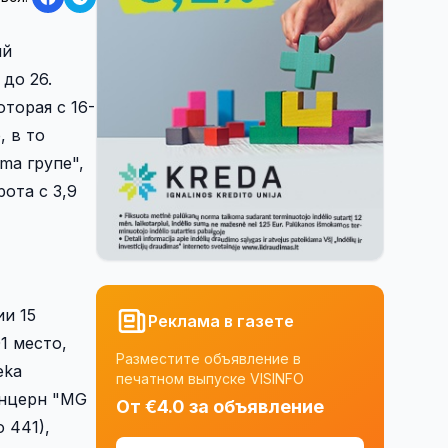
ий
до 26.
торая с 16-
, в то
ma групе",
ота с 3,9
и 15
Реклама в газете
1 место,
Разместите объявление в
eka
печатном выпуске VISINFO
концерн "MG
От €4.0 за объявление
о 441),