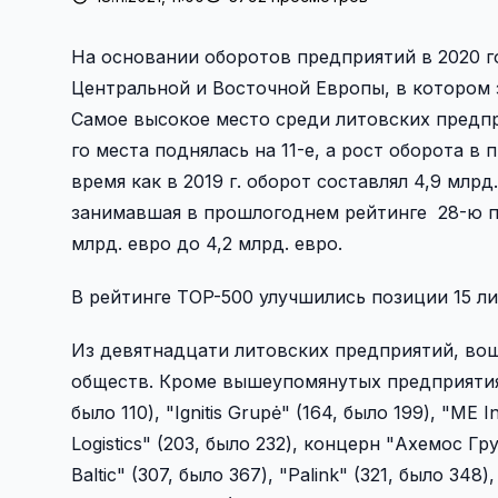
На основании оборотов предприятий в 2020 г
Центральной и Восточной Европы, в котором з
Самое высокое место среди литовских предпри
го места поднялась на 11-е, а рост оборота в 
время как в 2019 г. оборот составлял 4,9 млр
занимавшая в прошлогоднем рейтинге 28-ю поз
млрд. евро до 4,2 млрд. евро.
В рейтинге TOP-500 улучшились позиции 15 л
Из девятнадцати литовских предприятий, вош
обществ. Кроме вышеупомянутых предприятия б
было 110), "Ignitis Grupė" (164, было 199), "ME In
Logistics" (203, было 232), концерн "Ахемос Гр
Baltic" (307, было 367), "Palink" (321, было 348