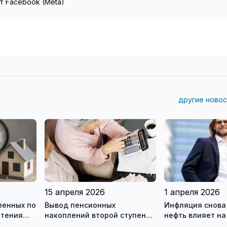
т Facebook (Meta)
другие новос
15 апреля 2026
1 апреля 2026
еленных по
Вывод пенсионных
Инфляция снова 
етения
накоплений второй ступени:
нефть влияет на
 через 10
что происходит и к чему это
кредиты