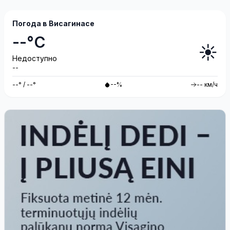
Погода в Висагинасе
--°C
☀️
Недоступно
--
--° / --°
--%
-- км/ч