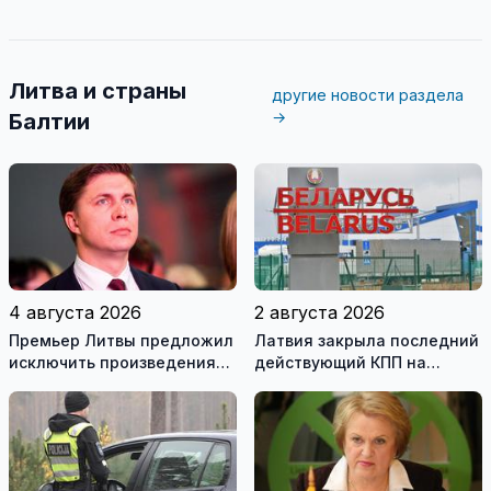
Литва и страны
другие новости раздела
→
Балтии
4 августа 2026
2 августа 2026
Премьер Литвы предложил
Латвия закрыла последний
исключить произведения
действующий КПП на
Ломоносова из списка
границе с Беларусью
рекомендуемой
литературы