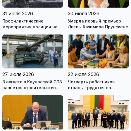
31 июля 2026
30 июля 2026
Профилактические
Умерла первый премьер
мероприятия полиции на
Литвы Казимира Прунскене
дорогах Литвы в августе
27 июля 2026
22 июля 2026
В августе в Каунасской СЭЗ
Четверть работников
начнется строительство
страны трудятся по
завода по сборке немецких
коллективным договорам:
танков Leopard
это выгодно и
сотрудникам, и
работодателям