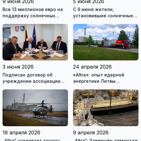
9 июня 2026
5 июня 2026
Все 13 миллионов евро на
С 9 июня жители,
поддержку солнечных
установившие солнечные
электростанций разобрали
электростанции, смогут
за один день
подавать заявки на
получение поддержки
3 июня 2026
24 апреля 2026
Подписан договор об
«Altra»: опыт ядерной
учреждении ассоциации
энергетики Литвы
«Висагинский солнечный
помогает Украине
парк»
(фотогалерея)
16 апреля 2026
9 апреля 2026
„Altra“ усиливает защиту
„Altra“: Завершён демонтаж