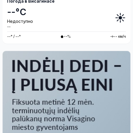
Погода в Висагинасе
--°C
☀️
Недоступно
--
--° / --°
--%
-- км/ч