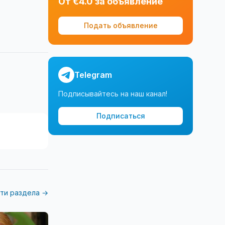
От €4.0 за объявление
Подать объявление
Telegram
Подписывайтесь на наш канал!
Подписаться
ти раздела →