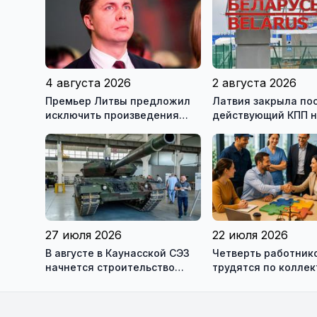
4 августа 2026
2 августа 2026
Премьер Литвы предложил
Латвия закрыла по
исключить произведения
действующий КПП 
Ломоносова из списка
границе с Беларус
рекомендуемой литературы
27 июля 2026
22 июля 2026
В августе в Каунасской СЭЗ
Четверть работник
начнется строительство
трудятся по колле
завода по сборке немецких
договорам: это выг
танков Leopard
сотрудникам, и
работодателям