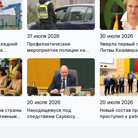
31 июля 2026
30 июля 2026
следний
Профилактические
Умерла первый 
на
мероприятия полиции на
Литвы Казимира
ью
дорогах Литвы в августе
20 июля 2026
20 июля 2026
ов страны
Находящемуся под
Новый состав п
ктивным
следствием Саулюсу
приступил к раб
одно и
Сквернялису временно
разрешили выехать за
границу