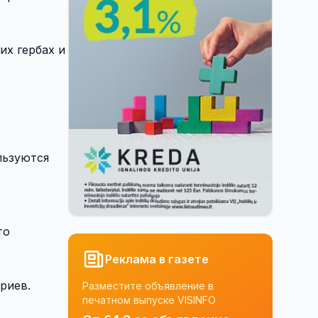
их гербах и
льзуются
то
Реклама в газете
риев.
Разместите объявление в
печатном выпуске VISINFO