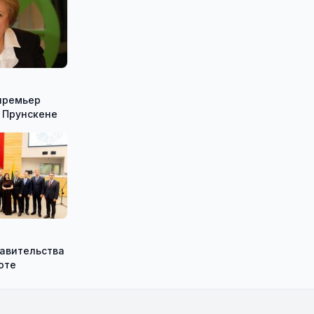
премьер
 Прунскене
равительства
оте