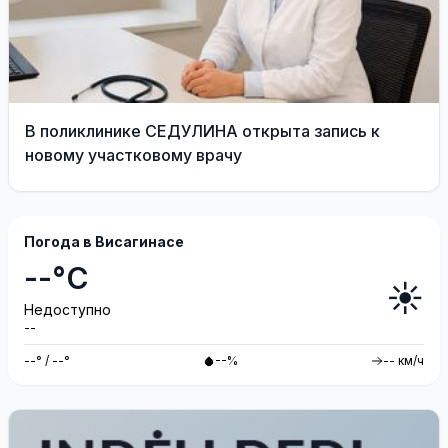
В поликлинике СЕДУЛИНА открыта запись к
новому участковому врачу
Погода в Висагинасе
--°C
☀️
Недоступно
--
--° / --°
--%
-- км/ч