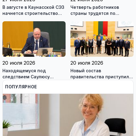
В августе в Каунасской СЭЗ
Четверть работников
начнется строительство
страны трудятся по
завода по сборке немецких
коллективным договорам:
танков Leopard
это выгодно и
сотрудникам, и
работодателям
20 июля 2026
20 июля 2026
Находящемуся под
Новый состав
следствием Саулюсу
правительства приступил к
Сквернялису временно
работе
ПОПУЛЯРНОЕ
разрешили выехать за
границу