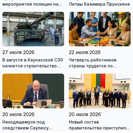
мероприятия полиции на
Литвы Казимира Прунскене
дорогах Литвы в августе
27 июля 2026
22 июля 2026
В августе в Каунасской СЭЗ
Четверть работников
начнется строительство
страны трудятся по
завода по сборке немецких
коллективным договорам:
танков Leopard
это выгодно и
сотрудникам, и
работодателям
20 июля 2026
20 июля 2026
Находящемуся под
Новый состав
следствием Саулюсу
правительства приступил к