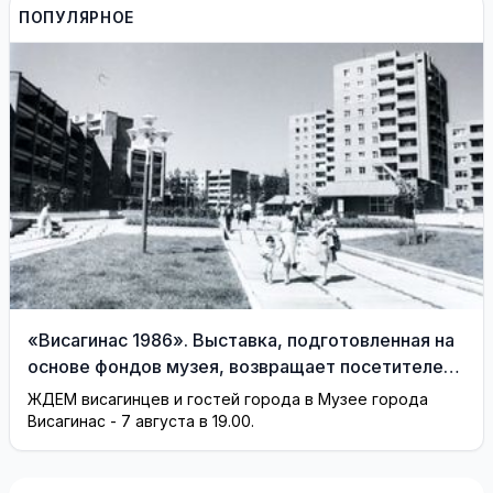
Сквернялису временно
работе
ПОПУЛЯРНОЕ
разрешили выехать за
границу
«Висагинас 1986». Выставка, подготовленная на
основе фондов музея, возвращает посетителей
на 40 лет назад
ЖДЕМ висагинцев и гостей города в Музее города
Висагинас - 7 августа в 19.00.