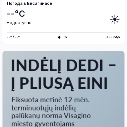
Погода в Висагинасе
--°C
☀️
Недоступно
--
--° / --°
--%
-- км/ч