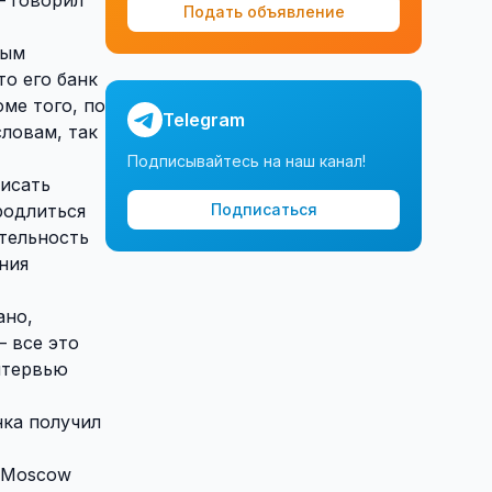
Подать объявление
ным
о его банк
оме того, по
Telegram
словам, так
Подписывайтесь на наш канал!
писать
родлиться
Подписаться
тельность
ния
ано,
— все это
интервью
ка получил
e Moscow