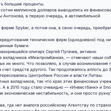
ть большие проценты.
и сотни миллионов долларов выводились из финансов
ы Антонова, в первую очередь, в автомобильной
фирме Spyker, а потом она, в свою очередь, приобре
кредитования технических фирм (однодневок) под ни
ценные бумаги.
разорившейся олигарх Сергей Пугачев, активно
тв вкладчиков «Межпромбанка», — отмечают наши соб
ых их много. Что позволяло, в случае возникновения 
 счет средств другого. Так продолжалось вплоть до 2
тересовались Центробанк России и власти Литвы.
стных вкладчиков, так что крах этих финансовых учр
 А в 2010 году стало очевидно — «Инвестбанк» и Sno
 экономическая нестабильность, и они просто рухнут
ве, где нет аналога российскому Агентству по страх
тзыва лицензии у банка компенсирует частным вкладч