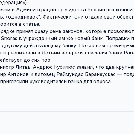
едерация»).
связи в Администрации президента России заключили
ых «однодневок". Фактически, они отдали свои объект
орится в статье.
рядке принял сразу семь законов, которые позволяют
 Snoras в учрежденный им же новый банк. Поправки 
s другому действующему банку. По словам премьер-м
л реализован в Латвии во время спасения банка Pare
действует до сих пор.
нистр Литвы Андрюс Кубилюс заявил, что два крупн
ир Антонов и литовец Раймундас Баранаускас — под
пригласили руководителей банка для опроса.