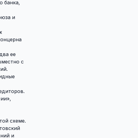
о банка,
оюза и
х
концерна
два ее
вместно с
ий.
видные
едиторов.
ии»,
той схеме.
итовский
аний и