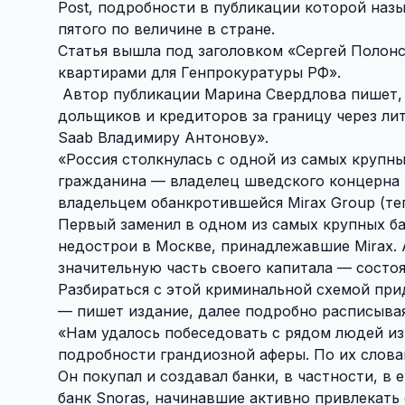
Post, подробности в публикации которой наз
пятого по величине в стране.
Статья вышла под заголовком «Сергей Полон
квартирами для Генпрокуратуры РФ».
Автор публикации Марина Свердлова пишет, ч
дольщиков и кредиторов за границу через ли
Saab Владимиру Антонову».
«Россия столкнулась с одной из самых крупн
гражданина — владелец шведского концерна 
владельцем обанкротившейся Mirax Group (теп
Первый заменил в одном из самых крупных б
недострои в Москве, принадлежавшие Mirax. 
значительную часть своего капитала — состо
Разбираться с этой криминальной схемой при
— пишет издание, далее подробно расписывая
«Нам удалось побеседовать с рядом людей из
подробности грандиозной аферы. По их слова
Он покупал и создавал банки, в частности, в
банк Snoras, начинавшие активно привлекать