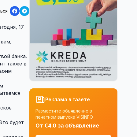
ься:
годня, 17
овам,
вой банка.
нт также в
своим
им
пытаемся
Реклама в газете
еское
Разместите объявление в
печатном выпуске VISINFO
Это будет
От €4.0 за объявление
— говорил