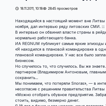
18.11.2011, 10:18
2845 просмотров
Находящийся в настоящий момент вне Литвы р
ноября, дал интервью ряду литовских СМИ. :::
В интервью он обвинил власти страны в рейде
нормально работающего банка.
ИА REGNUM публикует самые яркие эпизоды и
«Я находился в плановой командировке в одн
плановой командировке. У нас все было запла
бизнесом.
Но случилось то, что случилось. Вы же знаете.
партнером (Владимиром Антоновым, главным 
сохранить...
Мы понимаем, что потеряли Snoras», — в инте
несогласие с решением правительства Литвы 
«Можно отобрать обувное предприятие. Забрать
стоить, видимо, безмерно денег.
Я 18 лет в банке и эта новость меня потрясла.