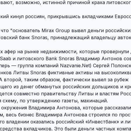
ывают, возможно, истинной причиной краха литовског
ский кинул россиян, прикрывшись вкладчиками Еврос
то "основатель Mirax Group вывел деньги российски
товский банк Snoras, принадлежащий владельцу авто
ых афер на рынке недвижимости, которые провернули 
Saab и литовского Bank Snoras Владимир Антонов со
ерь — группа компаний Nazvanie.Net) Сергей Полонск
анков Литвы Snoras фиктивные активы на высоколик
А второй, таким образом, фактически вывел за рубеж
ящего из денег обманутых российских дольщиков и кр
дется совместно правительству Литвы и властям Росс
 схему, по утверждению газеты, махинаций.
 окружения Владимира Антонова, которые рассказали
м, весь бизнес Владимира Антонова строился по прос
 его владении оказались российский «Инвестбанк» и л
 средства вкладчиков. Это были деньги частных комп