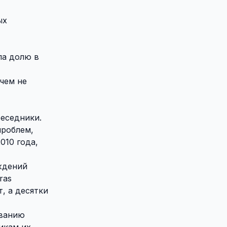
ых
ла долю в
чем не
еседники.
проблем,
010 года,
еждений
ras
, а десятки
ованию
икам их