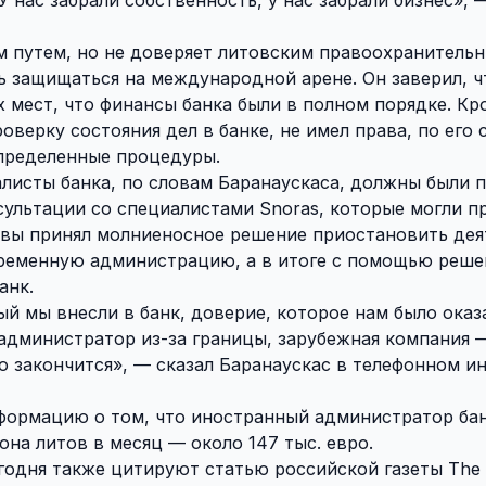
м путем, но не доверяет литовским правоохранитель
 защищаться на международной арене. Он заверил, чт
х мест, что финансы банка были в полном порядке. Кр
верку состояния дел в банке, не имел права, по его 
определенные процедуры.
листы банка, по словам Баранаускаса, должны были 
сультации со специалистами Snoras, которые могли п
итвы принял молниеносное решение приостановить дея
временную администрацию, а в итоге с помощью реше
анк.
ый мы внесли в банк, доверие, которое нам было оказ
 администратор из-за границы, зарубежная компания 
то закончится», — сказал Баранаускас в телефонном 
формацию о том, что иностранный администратор бан
она литов в месяц — около 147 тыс. евро.
годня также цитируют статью российской газеты Th