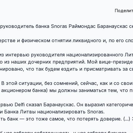
Поделит
уководитель банка Snoras Раймондас Баранаускас се
рстве и физическом отнятии ликвидного и, по его сл
з интервью руководителя национализированного Лит
о из наших дочерних предприятий. Мой вице-президе
нировано, что так будем ездить и присматривать за 
 В этой ситуации, без сомнений, сейчас, как и со сво
акционером банка) мы должны заниматься тем, что 
рвью Delfi сказал Баранаускас. Он выразил категорич
и Банка Литвы национализировать Snoras.
 банк — это тоже самое, что потерять доверие. (...) 
 У нас забрали собственность, у нас забрали бизнес», 