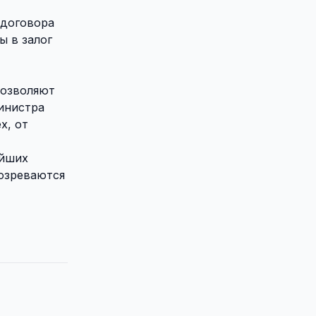
 договора
ы в залог
позволяют
инистра
x, от
ейших
озреваются