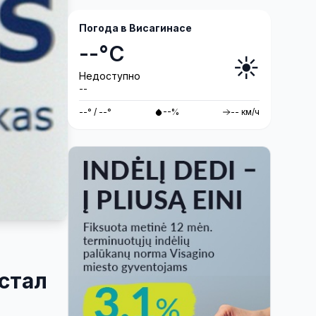
Погода в Висагинасе
--°C
☀️
Недоступно
--
--° / --°
--%
-- км/ч
 стал