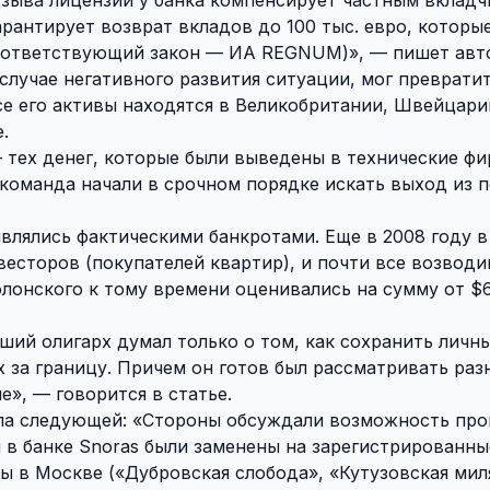
арантирует возврат вкладов до 100 тыс. евро, которы
соответствующий закон — ИА REGNUM)», — пишет авто
случае негативного развития ситуации, мог превратит
все его активы находятся в Великобритании, Швейцари
.
— тех денег, которые были выведены в технические ф
 команда начали в срочном порядке искать выход из 
 являлись фактическими банкротами. Еще в 2008 году 
весторов (покупателей квартир), и почти все возвод
лонского к тому времени оценивались на сумму от $
ший олигарх думал только о том, как сохранить личн
 за границу. Причем он готов был рассматривать раз
», — говорится в статье.
ла следующей: «Стороны обсуждали возможность про
 в банке Snoras были заменены на зарегистрированны
ы в Москве («Дубровская слобода», «Кутузовская мил