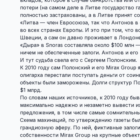
потери (на самом деле в Литве государство г
полностью застрахованы, а в Литве принят 
«Литва — член Евросоюза, так что Антонов в 
во всех странах Европы. И это при том, что 
Швеции, а сам он давно проживает в Лондоне
«Дыра» в Snoras составляла около $100 млн 
ничем не обеспеченные залоги. Антонов и его
И тут судьба свела его с Сергеем Полонским.
К 2010 году сам Полонский и его Mirax Group
олигарха перестали поступать деньги от соин
объекты были заморожены. Долги структур По
$1 млрд.
По словам наших источников, к 2010 году быв
максимально надежно и незаметно вывести их
предложения, в том числе самые сомнительные
Схема махинаций, по утверждению газеты бы
грандиозную аферу. По ней, фиктивные залоги
собственности Mirax Group на крупные объект