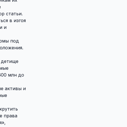
е
р статьи.
ься в изгоя
и и
ирмы под
положения.
в детище
имые
600 млн до
ые активы и
ные
крутить
е права
я»,