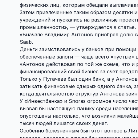
физических лиц, которым обещали выплачива
Затем привлеченные таким образом десятки 
учреждений и пускались на различные проект
промышленности», — утверждается в статье.
«Вначале Владимир Антонов приобрел долю в 
Saab.
Деньги заимствовались у банков при помощи 
обеспеченные залоги — чаще всего «пустые» 
«Антонов действовал по той же схеме, что и 
финансировавший свой бизнес за счет средс
Только у Пугачева был один банк, а у Антонов
затыкать финансовые «дыры» одного банка, за
когда деятельностью структур Антонова заин
У «Инвестбанка» и Snoras огромное число ча
вызвал бы настоящую панику среди населения.
опустошены настолько, что возникни малейшая
тысяч людей лишатся своих денег.
Особенно болезненным был этот вопрос в Лит
вкладов, которое в случае банкротства или о