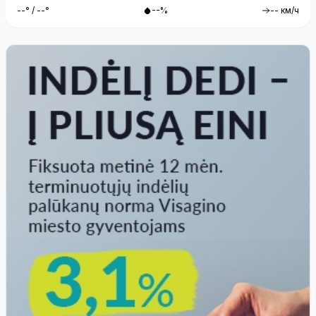
--° / --°
--%
-- км/ч