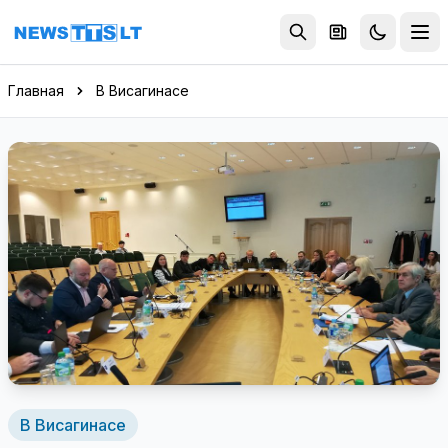
Перейти к содержимому
Главная
В Висагинасе
В Висагинасе