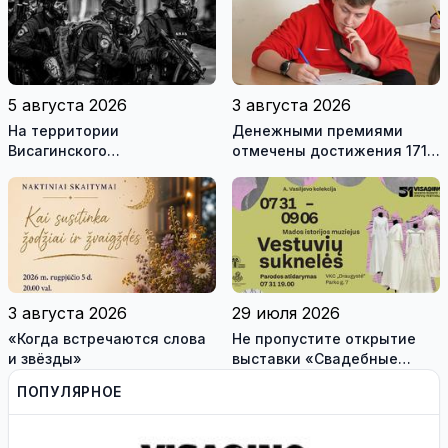
5 августа 2026
3 августа 2026
На территории
Денежными премиями
Висагинского
отмечены достижения 171
самоуправления пройдут
висагинского школьника и
международные
трех педагогов
антитеррористические
учения «Baltic Shadow»
3 августа 2026
29 июля 2026
«Когда встречаются слова
Не пропустите открытие
и звёзды»
выставки «Свадебные
платья» и лекцию историка
ПОПУЛЯРНОЕ
моды Александра
Васильева!