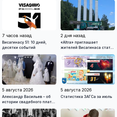
7 часов назад
2 дня назад
Висагинасу 51: 10 дней,
«Altra» приглашает
десятки событий
жителей Висагинаса стать
частью истории
обновлённой стелы
5 августа 2026
5 августа 2026
Александр Васильев – об
Статистика ЗАГСа за июль
истории свадебного платья
и о перспективах Музея
истории моды (видео)