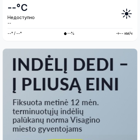
--°C
☀️
Недоступно
--
--° / --°
--%
-- км/ч