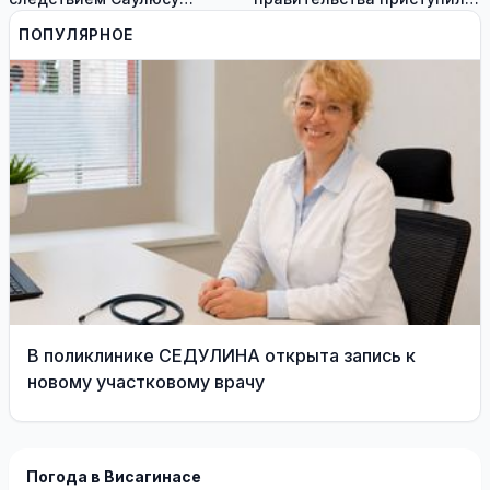
Сквернялису временно
работе
ПОПУЛЯРНОЕ
разрешили выехать за
границу
В поликлинике СЕДУЛИНА открыта запись к
новому участковому врачу
Погода в Висагинасе