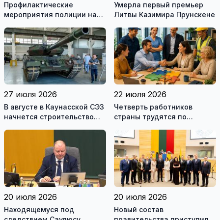
Профилактические
Умерла первый премьер
мероприятия полиции на
Литвы Казимира Прунскене
дорогах Литвы в августе
27 июля 2026
22 июля 2026
В августе в Каунасской СЭЗ
Четверть работников
начнется строительство
страны трудятся по
завода по сборке немецких
коллективным договорам:
танков Leopard
это выгодно и
сотрудникам, и
работодателям
20 июля 2026
20 июля 2026
Находящемуся под
Новый состав
следствием Саулюсу
правительства приступил к