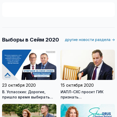
Выборы в Сейм 2020
другие новости раздела →
23 октября 2020
15 октября 2020
В. Успасских: Дорогие,
ИАПЛ-СХС просит ГИК
пришло время выбирать
признать
предлагаемую нами
недействительными
смелую и амбициозную
выборы в Сейм в
программу и не бедную,
многомандатном округе