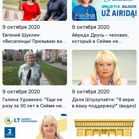
достойную жизнь для вас
9 октября 2020
9 октября 2020
Евгений Шуклин:
Айрида Друсь – человек,
«Висагинцы! Призываю вас
который в Сейме не
голосовать за Айриду
затеряется
Друсь!»
9 октября 2020
9 октября 2020
Галина Удовенко: "Еще не
Даля Штраупайте: "Я верю
разу за 30 лет в Сейме не
в вашу поддержку!" (видео)
было представителя
Висагинаса" (видео)