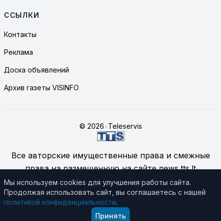
ССЫЛКИ
Контакты
Реклама
Доска объявлений
Архив газеты VISINFO
© 2026
•
Teleservis
Все авторские имущественные права и смежные
права на размещенную на сайте news.tts.lt
информацию принадлежат ЗАО "Telekomunikacinių
Мы используем cookies для улучшения работы сайта.
Продолжая использовать сайт, вы соглашаетесь с нашей
technologijų servisas", если не указано иное.
политикой конфиденциальности
.
Подробнее об использовании материалов сайта
Принять