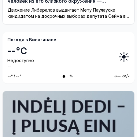
человек из его близкого окружения —
Висагинское отделение Либерального движения
Движение Либералов выдвигает Мету Паулауске
кандидатом на досрочных выборах депутата Сейма в
одномандатном округе Северная ...
Погода в Висагинасе
--°C
☀️
Недоступно
--
--° / --°
--%
-- км/ч