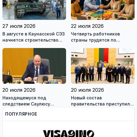
27 июля 2026
22 июля 2026
В августе в Каунасской СЭЗ
Четверть работников
начнется строительство
страны трудятся по
завода по сборке немецких
коллективным договорам:
танков Leopard
это выгодно и
сотрудникам, и
работодателям
20 июля 2026
20 июля 2026
Находящемуся под
Новый состав
следствием Саулюсу
правительства приступил к
Сквернялису временно
работе
ПОПУЛЯРНОЕ
разрешили выехать за
границу