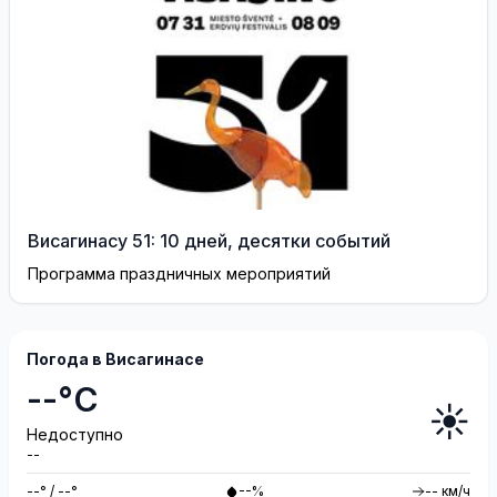
Висагинасу 51: 10 дней, десятки событий
Программа праздничных мероприятий
Погода в Висагинасе
--°C
☀️
Недоступно
--
--° / --°
--%
-- км/ч