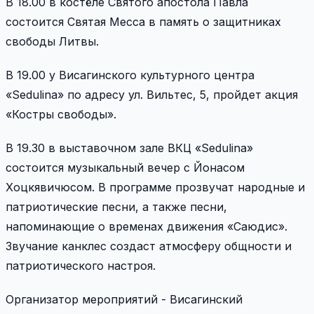
В 18.00 в костёле Святого апостола Павла
состоится Святая Месса в память о защитниках
свободы Литвы.
В 19.00 у Висагинского культурного центра
«Sedulina» по адресу ул. Вильтес, 5, пройдет акция
«Костры свободы».
В 19.30 в выставочном зале ВКЦ «Sedulina»
состоится музыкальный вечер с Йонасом
Хоцкявичюсом. В программе прозвучат народные и
патриотические песни, а также песни,
напоминающие о временах движения
«
Саюдис
»
.
Звучание канклес создаст атмосферу общности и
патриотического настроя.
Организатор мероприятий - Висагинский