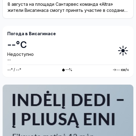
8 августа на площади Сантарвес команда «Altra»
жители Висагинаса смогут принять участие в создании
инсталляции
Погода в Висагинасе
--°C
☀️
Недоступно
--
--° / --°
--%
-- км/ч