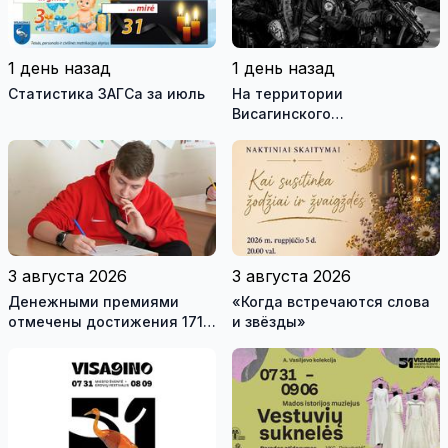
1 день назад
1 день назад
Статистика ЗАГСа за июль
На территории
Висагинского
самоуправления пройдут
международные
антитеррористические
учения «Baltic Shadow»
3 августа 2026
3 августа 2026
Денежными премиями
«Когда встречаются слова
отмечены достижения 171
и звёзды»
висагинского школьника и
трех педагогов