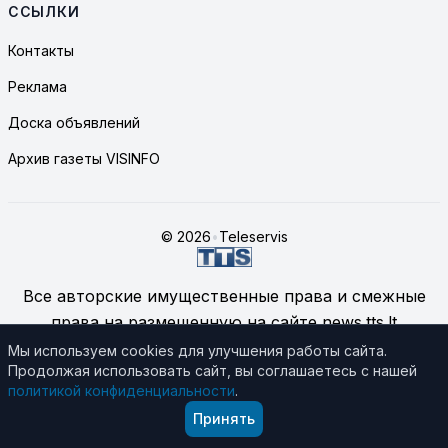
ССЫЛКИ
Контакты
Реклама
Доска объявлений
Архив газеты VISINFO
© 2026
•
Teleservis
Все авторские имущественные права и смежные
права на размещенную на сайте news.tts.lt
информацию принадлежат ЗАО "Telekomunikacinių
Мы используем cookies для улучшения работы сайта.
Продолжая использовать сайт, вы соглашаетесь с нашей
technologijų servisas", если не указано иное.
политикой конфиденциальности
.
Подробнее об использовании материалов сайта
Принять