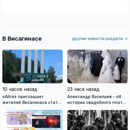
В Висагинасе
другие новости раздела →
10 часов назад
23 часа назад
«Altra» приглашает
Александр Васильев – об
жителей Висагинаса стать
истории свадебного платья
частью истории
и о перспективах Музея
обновлённой стелы
истории моды (видео)