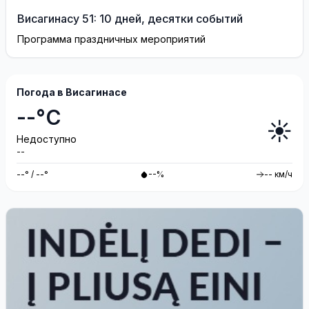
Висагинасу 51: 10 дней, десятки событий
Программа праздничных мероприятий
Погода в Висагинасе
--°C
☀️
Недоступно
--
--° / --°
--%
-- км/ч