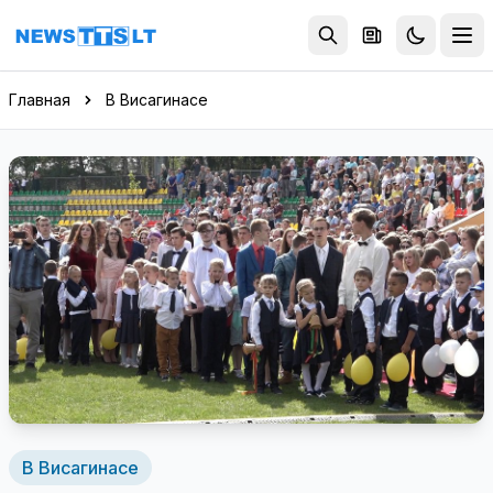
Перейти к содержимому
Главная
В Висагинасе
В Висагинасе