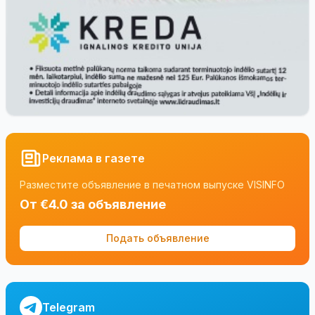
Реклама в газете
Разместите объявление в печатном выпуске VISINFO
От €4.0 за объявление
Подать объявление
Telegram