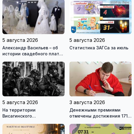
обновлённой стелы
5 августа 2026
5 августа 2026
Александр Васильев – об
Статистика ЗАГСа за июль
истории свадебного платья
и о перспективах Музея
истории моды (видео)
5 августа 2026
3 августа 2026
На территории
Денежными премиями
Висагинского
отмечены достижения 171
самоуправления пройдут
висагинского школьника и
международные
трех педагогов
антитеррористические