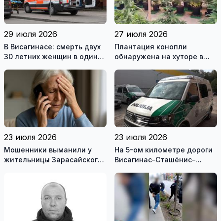
29 июля 2026
27 июля 2026
В Висагинасе: смерть двух
Плантация конопли
30 летних женщин в один
обнаружена на хуторе в
день
Купишкском районе
23 июля 2026
23 июля 2026
Мошенники выманили у
На 5-ом километре дороги
жительницы Зарасайского
Висагинас–Сташёнис–
района почти 20 тысяч
Римше, в перевернувшейся
евро
машине, наден мертвый
мужчина