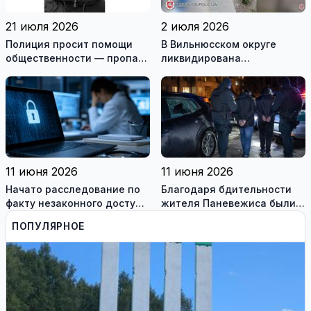
21 июля 2026
2 июля 2026
Полиция просит помощи
В Вильнюсском округе
общественности — пропал
ликвидирована
житель Игналинского
вооружённая преступная
района
группа
11 июня 2026
11 июня 2026
Начато расследование по
Благодаря бдительности
факту незаконного доступа
жителя Паневежиса были
к информационным
задержаны похитители
ПОПУЛЯРНОЕ
системам медиков
аккумуляторов гибридных
автомобилей