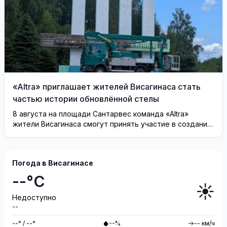
«Altra» приглашает жителей Висагинаса стать
частью истории обновлённой стелы
8 августа на площади Сантарвес команда «Altra»
жители Висагинаса смогут принять участие в создании
инсталляции
Погода в Висагинасе
--°C
☀️
Недоступно
--
--° / --°
--%
-- км/ч