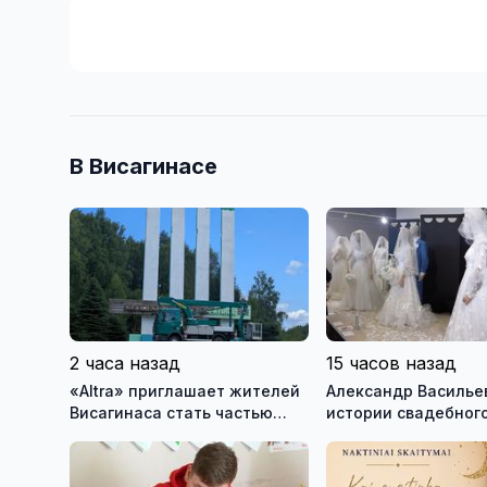
В Висагинасе
2 часа назад
15 часов назад
«Altra» приглашает жителей
Александр Васильев
Висагинаса стать частью
истории свадебного
истории обновлённой стелы
о перспективах Му
истории моды (вид