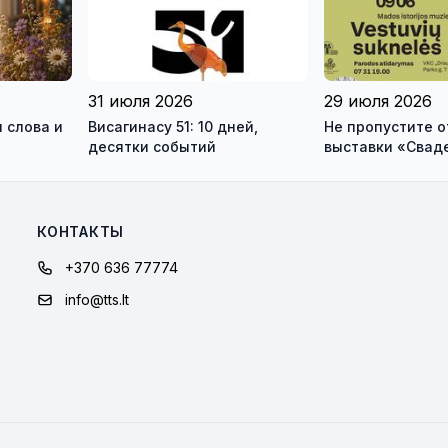
31 июля 2026
29 июля 2026
 слова и
Висагинасу 51: 10 дней,
Не пропустите 
десятки событий
выставки «Свад
платья» и лекц
моды Александр
КОНТАКТЫ
+370 636 77774
info@tts.lt