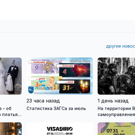
другие новос
23 часа назад
1 день назад
 – об
Статистика ЗАГСа за июль
На территории В
 платья и
самоуправления
зея
международны
ео)
антитеррористи
учения «Baltic 