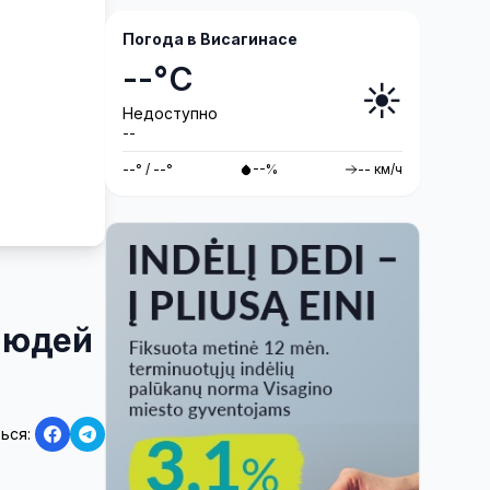
Погода в Висагинасе
--°C
☀️
Недоступно
--
--° / --°
--%
-- км/ч
людей
ься: