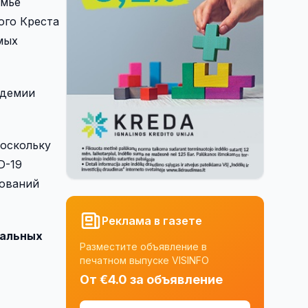
емье
ого Креста
мых
идемии
поскольку
D-19
бований
Реклама в газете
иальных
Разместите объявление в
печатном выпуске VISINFO
От €4.0 за объявление