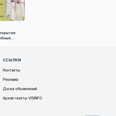
открытие
ебные
ию историка
а Васильева!
ССЫЛКИ
Контакты
Реклама
Доска объявлений
Архив газеты VISINFO