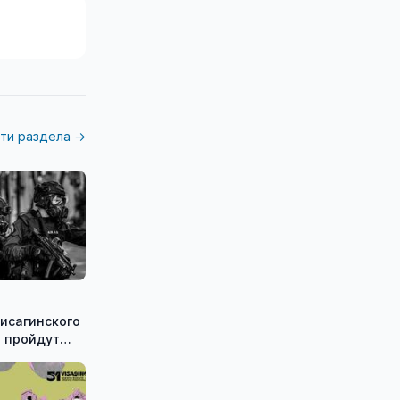
ти раздела →
исагинского
 пройдут
е
ческие
Shadow»