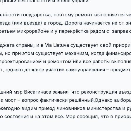
стровки безопасности и вовсе убрали.
енности государства, поэтому ремонт выполняется че
езда (или въезда) в город. Дорога начинается не от з
третьем микрорайоне и у перекрёстка рядом с заправко
жета страны, и в Via Lietuva существует свой приор
м, но при этом существует механизм, когда финансир
 проектированием и ремонтом или все работы выполня
ет, однако долевое участие самоуправления – предмет
шний мэр Висагинаса заявил, что реконструкция въез
ез мост – вопрос фактически решённый.Однако выбор
 ежегодно видим приезд чиновников министерства и 
о состояния и на этом всё. Мэр сообщил, что в прио