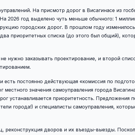
оуправлений. На присмотр дорог в Висагинасе из гос
На 2026 год выделено чуть меньше обычного: 1 милли
струкцию городских дорог. В прошлом году изменилось
 два приоритетных списка (до этого был общий), кото
 не нужно заказывать проектирование, и второй списо
ктированием.
и есть постоянно действующая «комиссия по подгото
г местного значения самоуправления города Висагина
орог устанавливается приоритетность. Предложения 
ители города!) и специалисты самоуправления, которы
, реконструкция дворов и их въезды-выезды. Поско