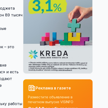
бюджета
он 89 тысяч
рые
к – это
вке
с» и есть
подают
е
Реклама в газете
Разместите объявление в
печатном выпуске VISINFO
льку работы