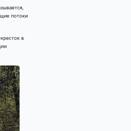
азывается,
ущие потоки
екресток в
ции