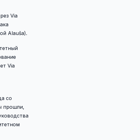
рез Via
нака
й Alauša).
итетный
ование
ет Via
да со
ы прошли,
руководства
ритетном