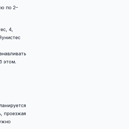
ю по 2–
ес, 4,
 Яунистес
танавливать
б этом.
планируется
ь, проезжая
нужно