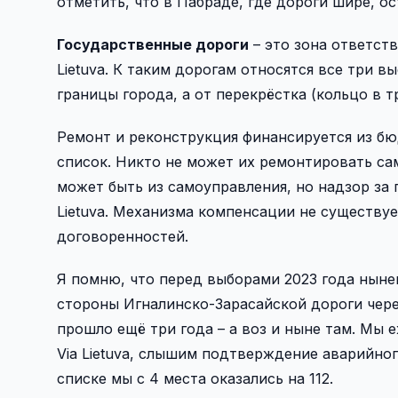
отметить, что в Пабраде, где дороги шире, о
Государственные дороги
– это зона ответств
Lietuva. К таким дорогам относятся все три вы
границы города, а от перекрёстка (кольцо в 
Ремонт и реконструкция финансируется из бюд
список. Никто не может их ремонтировать са
может быть из самоуправления, но надзор за
Lietuva. Механизма компенсации не существу
договоренностей.
Я помню, что перед выборами 2023 года ныне
стороны Игналинско-­Зарасайской дороги чер
прошло ещё три года – а воз и ныне там. Мы
Via Lietuva, слышим подтверждение аварийног
списке мы с 4 места оказались на 112.