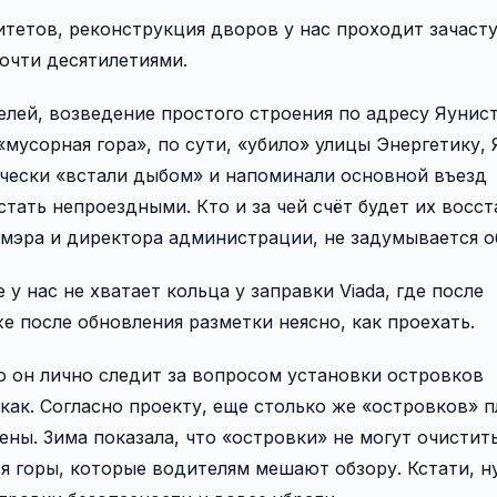
тетов, реконструкция дворов у нас проходит зачасту
очти десятилетиями.
лей, возведение простого строения по адресу Яунист
мусорная гора», по сути, «убило» улицы Энергетику,
чески «встали дыбом» и напоминали основной въезд
 стать непроездными. Кто и за чей счёт будет их восс
е мэра и директора администрации, не задумывается о
 у нас не хватает кольца у заправки Viada, где после
 после обновления разметки неясно, как проехать.
о он лично следит за вопросом установки островков
икак. Согласно проекту, еще столько же «островков» 
ены. Зима показала, что «островки» не могут очистит
ся горы, которые водителям мешают обзору. Кстати, 