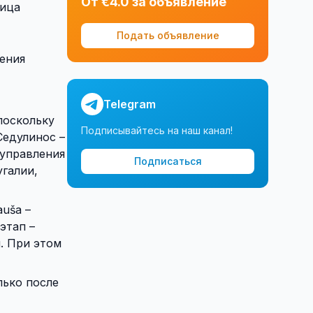
От €4.0 за объявление
лица
Подать объявление
ения
Telegram
поскольку
Подписывайтесь на наш канал!
Седулинос –
оуправления
Подписаться
угалии,
uša –
этап –
. При этом
лько после