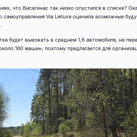
иях, что Висагинас так низко опустился в списке? Ок
го самоуправления Via Lietuva оценила возможные буд
.
тка будет выезжать в среднем 1,6 автомобиля, на пер
около 160 машин, поэтому предлагается для организа