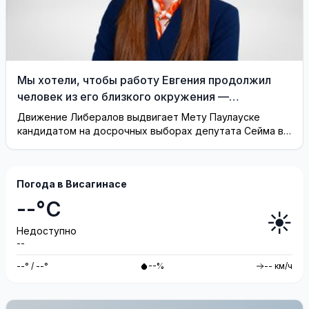
Мы хотели, чтобы работу Евгения продолжил
человек из его близкого окружения —
Висагинское отделение Либерального движения
Движение Либералов выдвигает Мету Паулауске
кандидатом на досрочных выборах депутата Сейма в
одномандатном округе Северная ...
Погода в Висагинасе
--°C
☀️
Недоступно
--
--° / --°
--%
-- км/ч