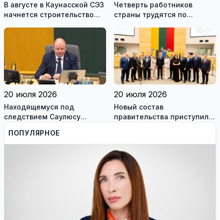
В августе в Каунасской СЭЗ
Четверть работников
начнется строительство
страны трудятся по
завода по сборке немецких
коллективным договорам:
танков Leopard
это выгодно и
сотрудникам, и
работодателям
20 июля 2026
20 июля 2026
Находящемуся под
Новый состав
следствием Саулюсу
правительства приступил к
Сквернялису временно
работе
ПОПУЛЯРНОЕ
разрешили выехать за
границу