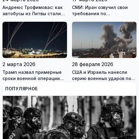
Андреюс Трофимовас: как
СМИ: Иран озвучил свои
автобусы из Литвы стали
требования по
спасением для жителей
разблокировке Ормузского
охваченного огнём
пролива
Мариуполя (фотогалерея)
2 марта 2026
28 февраля 2026
Трамп назвал примерные
США и Израиль нанесли
сроки военной операции
серию военных ударов по
против Ирана
территории Ирана
ПОПУЛЯРНОЕ