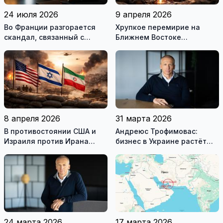
24 июля 2026
9 апреля 2026
Во Франции разгорается
Хрупкое перемирие на
скандал, связанный с
Ближнем Востоке
употреблением наркотиков
нарушено
государственными
служащими
8 апреля 2026
31 марта 2026
В противостоянии США и
Андреюс Трофимовас:
Израиля против Ирана
бизнес в Украине растёт
достигнуто хрупкое
даже во время войны
перемирие
24 марта 2026
17 марта 2026