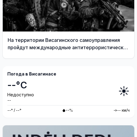
На территории Висагинского самоуправления
пройдут международные антитеррористические
учения «Baltic Shadow»
Погода в Висагинасе
--°C
☀️
Недоступно
--
--° / --°
--%
-- км/ч