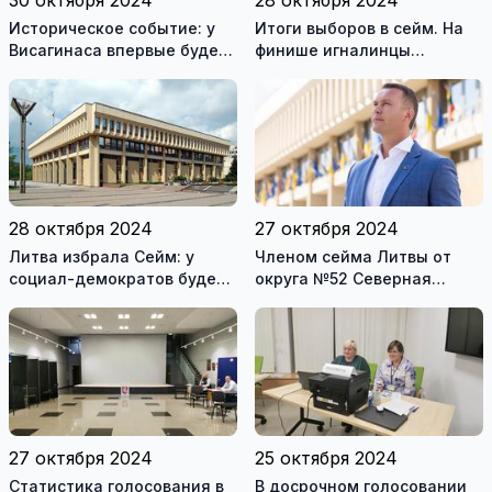
Историческое событие: у
Итоги выборов в сейм. На
Висагинаса впервые будет
финише игналинцы
свой местный
заставили понервничать
представитель в Сейме
кандидатов и их электорат
28 октября 2024
27 октября 2024
Литва избрала Сейм: у
Членом сейма Литвы от
социал-демократов будет
округа №52 Северная
52 мандата
Нальшя стал Евгений
Шуклин
27 октября 2024
25 октября 2024
Статистика голосования в
В досрочном голосовании