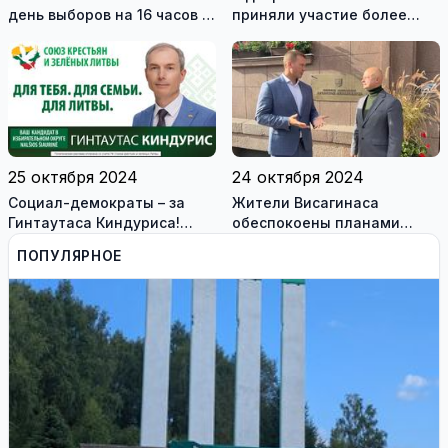
день выборов на 16 часов в
приняли участие более
Литве, в округе Северная
1000 висагинцев
Нальшя и в Висагинасе
25 октября 2024
24 октября 2024
Социал-демократы – за
Жители Висагинаса
Гинтаутаса Киндуриса!
обеспокоены планами
(видео)
компании по переработке
ПОПУЛЯРНОЕ
пластика разместиться на
территории
самоуправления