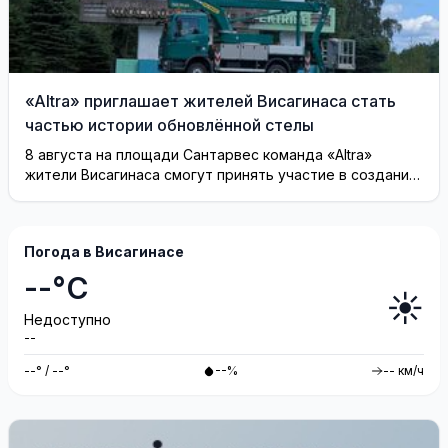
«Altra» приглашает жителей Висагинаса стать
частью истории обновлённой стелы
8 августа на площади Сантарвес команда «Altra»
жители Висагинаса смогут принять участие в создании
инсталляции
Погода в Висагинасе
--°C
☀️
Недоступно
--
--° / --°
--%
-- км/ч