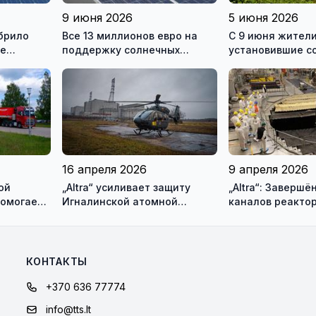
9 июня 2026
5 июня 2026
брило
Все 13 миллионов евро на
С 9 июня жители
ре
поддержку солнечных
установившие с
ергетики
электростанций разобрали
электростанции,
за один день
подавать заявки
получение подд
16 апреля 2026
9 апреля 2026
ой
„Altra“ усиливает защиту
„Altra“: Заверш
помогает
Игналинской атомной
каналов реактор
ея)
электростанции и оценивает
блока Игналинс
новые риски
КОНТАКТЫ
+370 636 77774
info@tts.lt