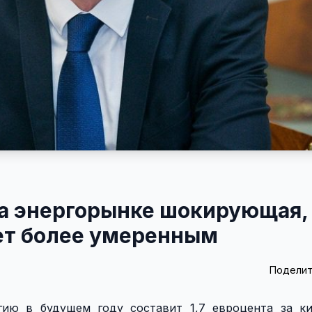
а энергорынке шокирующая, 
ет более умеренным
Поделит
гию в будущем году составит 1,7 евроцента за ки