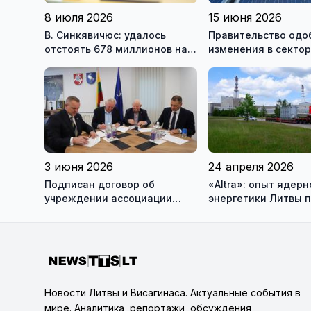
8 июля 2026
15 июня 2026
В. Синкявичюс: удалось
Правительство одо
отстоять 678 миллионов на
изменения в секто
закрытие Игналинской АЭС
возобновляемой эн
3 июня 2026
24 апреля 2026
Подписан договор об
«Altra»: опыт ядерн
учреждении ассоциации
энергетики Литвы 
«Висагинский солнечный
Украине (фотогалер
парк»
Новости Литвы и Висагинаса. Актуальные события в
мире. Аналитика, репортажи, обсуждения,