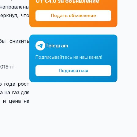
От €4.0 за объявление
 направлены
еркнул, что
Подать объявление
бы снизить
Telegram
Подписывайтесь на наш канал!
19 гг.
Подписаться
о года рост
а на газ для
 и цена на