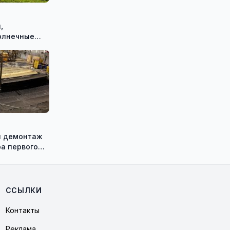
,
олнечные
 смогут
 на
ержки
ён демонтаж
а первого
кой АЭС
ССЫЛКИ
Контакты
Реклама