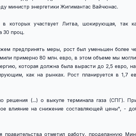
еду министр энергетики Жигимантас Вайчюнас.
, в которых участвует Литва, шокирующая, так к
а 30 проц.
ожем предпринять меры, рост был уменьшен более че
омили примерно 80 млн. евро, в этом объеме мы могл
ергию, которая должна была вырасти до 2,5 евро, на
ирующим, как на рынках. Рост планируется в 1,7 е
о решения (...) о выкупе терминала газа (СПГ). Пр
ое влияние на снижение составляющей цены", - до
я правительства отметил работу, проделанную Ми