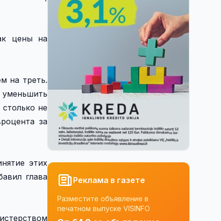
ак цены на
м на треть.
и уменьшить
 столько не
вроцента за
инятие этих
бавил глава
Реклама в газете
Разместите объявление в
печатном выпуске VISINFO
нистерством