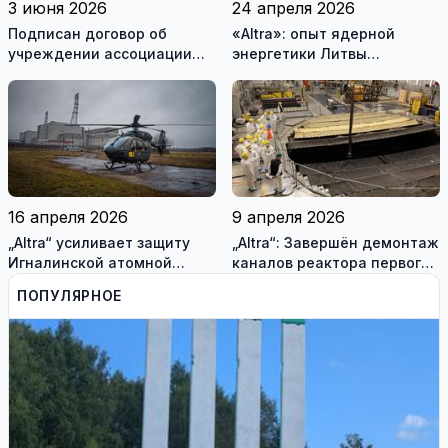
3 июня 2026
24 апреля 2026
Подписан договор об
«Altra»: опыт ядерной
учреждении ассоциации
энергетики Литвы
«Висагинский солнечный
помогает Украине
парк»
(фотогалерея)
16 апреля 2026
9 апреля 2026
„Altra“ усиливает защиту
„Altra“: Завершён демонтаж
Игналинской атомной
каналов реактора первого
электростанции и
блока Игналинской АЭС
ПОПУЛЯРНОЕ
оценивает новые риски