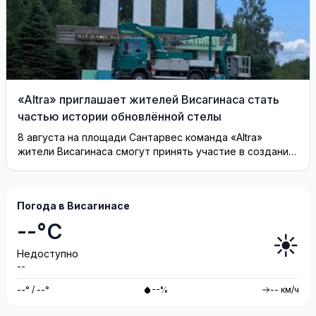
«Altra» приглашает жителей Висагинаса стать
частью истории обновлённой стелы
8 августа на площади Сантарвес команда «Altra»
жители Висагинаса смогут принять участие в создании
инсталляции
Погода в Висагинасе
--°C
☀️
Недоступно
--
--° / --°
--%
-- км/ч