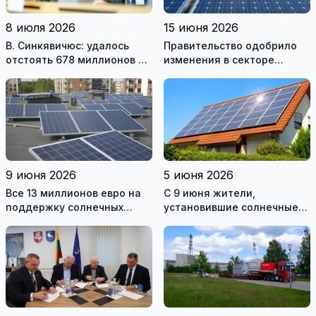
8 июля 2026
15 июня 2026
В. Синкявичюс: удалось
Правительство одобрило
отстоять 678 миллионов на
изменения в секторе
закрытие Игналинской АЭС
возобновляемой
энергетики
9 июня 2026
5 июня 2026
Все 13 миллионов евро на
С 9 июня жители,
поддержку солнечных
установившие солнечные
электростанций разобрали
электростанции, смогут
за один день
подавать заявки на
получение поддержки