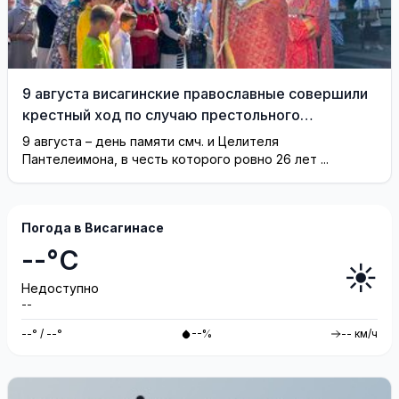
9 августа висагинские православные совершили
крестный ход по случаю престольного
праздника (фотогалерея)
9 августа – день памяти смч. и Целителя
Пантелеимона, в честь которого ровно 26 лет ...
Погода в Висагинасе
--°C
☀️
Недоступно
--
--° / --°
--%
-- км/ч