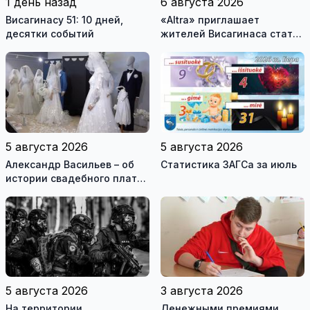
1 день назад
6 августа 2026
Висагинасу 51: 10 дней,
«Altra» приглашает
десятки событий
жителей Висагинаса стать
частью истории
обновлённой стелы
5 августа 2026
5 августа 2026
Александр Васильев – об
Статистика ЗАГСа за июль
истории свадебного платья
и о перспективах Музея
истории моды (видео)
5 августа 2026
3 августа 2026
На территории
Денежными премиями