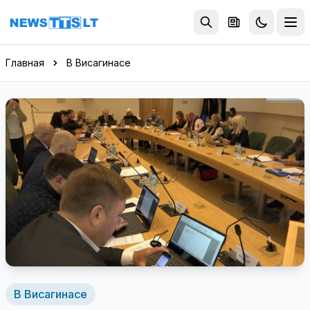
Перейти к содержимому
Главная
В Висагинасе
В Висагинасе