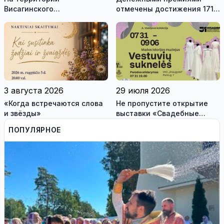
Висагинского
отмечены достижения 171
самоуправления пройдут
висагинского школьника и
международные
трех педагогов
антитеррористические
учения «Baltic Shadow»
3 августа 2026
29 июля 2026
«Когда встречаются слова
Не пропустите открытие
и звёзды»
выставки «Свадебные
платья» и лекцию историка
ПОПУЛЯРНОЕ
моды Александра
Васильева!