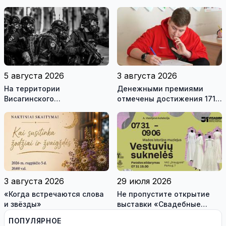
и о перспективах Музея
истории моды (видео)
5 августа 2026
3 августа 2026
На территории
Денежными премиями
Висагинского
отмечены достижения 171
самоуправления пройдут
висагинского школьника и
международные
трех педагогов
антитеррористические
учения «Baltic Shadow»
3 августа 2026
29 июля 2026
«Когда встречаются слова
Не пропустите открытие
и звёзды»
выставки «Свадебные
платья» и лекцию историка
ПОПУЛЯРНОЕ
моды Александра