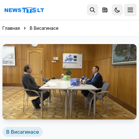
Перейти к содержимому
Главная
В Висагинасе
В Висагинасе