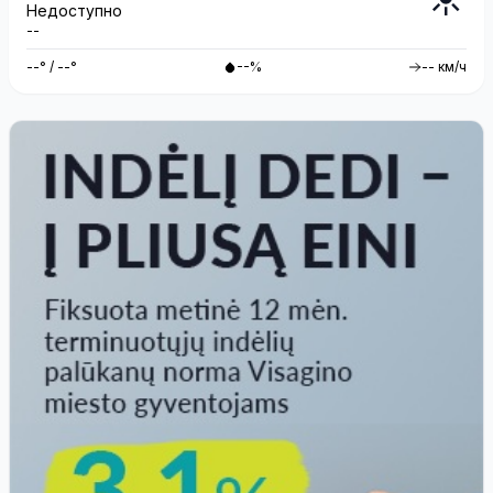
Недоступно
--
--° / --°
--%
-- км/ч