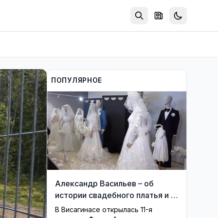
ПОПУЛЯРНОЕ
Александр Васильев – об
истории свадебного платья и о
перспективах Музея истории
В Висагинасе открылась 11-я