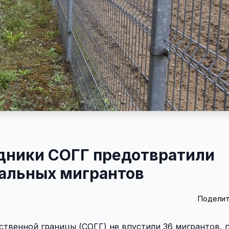
удники СОГГ предотвратили
гальных мигрантов
Поделит
ственной границы (СОГГ) не впустили 36 мигрантов,