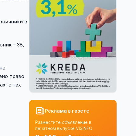
раничники в
ьник – 38,
но
ено право
х, с тех
Реклама в газете
Разместите объявление в
печатном выпуске VISINFO