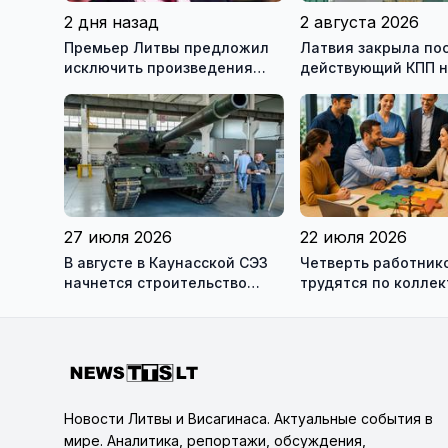
2 дня назад
2 августа 2026
Премьер Литвы предложил
Латвия закрыла по
исключить произведения
действующий КПП 
Ломоносова из списка
границе с Беларус
рекомендуемой литературы
27 июля 2026
22 июля 2026
В августе в Каунасской СЭЗ
Четверть работник
начнется строительство
трудятся по колле
завода по сборке немецких
договорам: это выг
танков Leopard
сотрудникам, и
работодателям
Новости Литвы и Висагинаса. Актуальные события в
мире. Аналитика, репортажи, обсуждения,