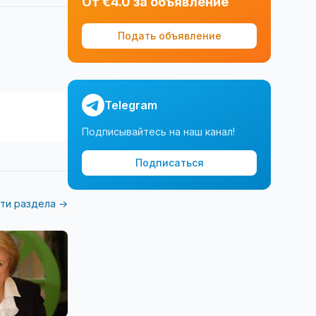
От €4.0 за объявление
Подать объявление
Telegram
Подписывайтесь на наш канал!
Подписаться
ти раздела →