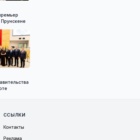
премьер
 Прунскене
равительства
оте
ССЫЛКИ
Контакты
Реклама