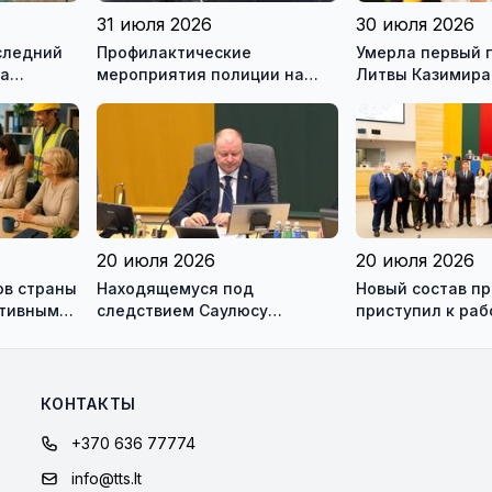
31 июля 2026
30 июля 2026
следний
Профилактические
Умерла первый 
на
мероприятия полиции на
Литвы Казимира
ью
дорогах Литвы в августе
20 июля 2026
20 июля 2026
ов страны
Находящемуся под
Новый состав п
ктивным
следствием Саулюсу
приступил к раб
одно и
Сквернялису временно
разрешили выехать за
границу
КОНТАКТЫ
+370 636 77774
info@tts.lt