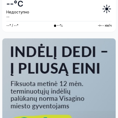
--°C
☀️
Недоступно
--
--° / --°
--%
-- км/ч