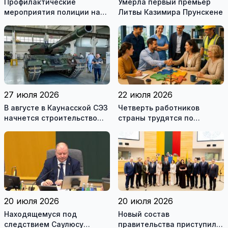
Профилактические
Умерла первый премьер
мероприятия полиции на
Литвы Казимира Прунскене
дорогах Литвы в августе
27 июля 2026
22 июля 2026
В августе в Каунасской СЭЗ
Четверть работников
начнется строительство
страны трудятся по
завода по сборке немецких
коллективным договорам:
танков Leopard
это выгодно и
сотрудникам, и
работодателям
20 июля 2026
20 июля 2026
Находящемуся под
Новый состав
следствием Саулюсу
правительства приступил к