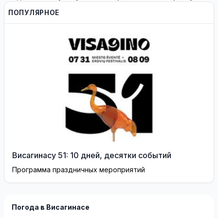
Сквернялису временно
работе
ПОПУЛЯРНОЕ
разрешили выехать за
границу
Висагинасу 51: 10 дней, десятки событий
Программа праздничных мероприятий
Погода в Висагинасе