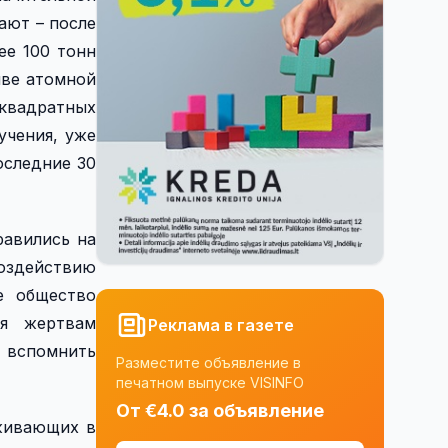
ают – после
ее 100 тонн
ыве атомной
 квадратных
учения, уже
оследние 30
равились на
оздействию
е общество
ня жертвам
Реклама в газете
е вспомнить
Разместите объявление в
печатном выпуске VISINFO
От €4.0 за объявление
оживающих в