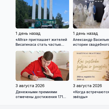
1 день назад
1 день назад
«Altra» приглашает жителей
Александр Васильев
Висагинаса стать частью
истории свадебного
истории обновлённой стелы
о перспективах Му
истории моды (вид
3 августа 2026
3 августа 2026
Денежными премиями
«Когда встречаются
отмечены достижения 171
звёзды»
висагинского школьника и
трех педагогов