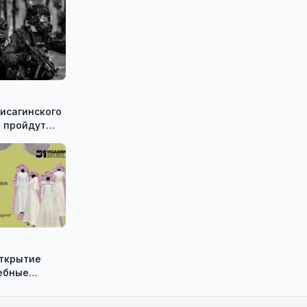
исагинского
 пройдут
е
ческие
Shadow»
открытие
ебные
ию историка
а Васильева!