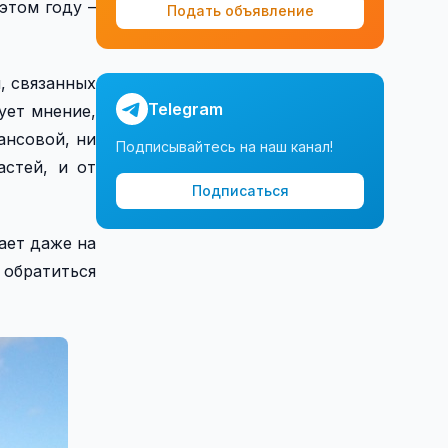
этом году –
Подать объявление
, связанных
Telegram
ует мнение,
ансовой, ни
Подписывайтесь на наш канал!
астей, и от
Подписаться
ает даже на
 обратиться