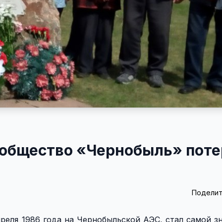
е общество «Чернобыль» пот
Поделит
реля 1986 года на Чернобыльской АЭС, стал самой з