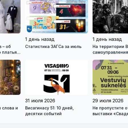
1 день назад
1 день назад
 – об
Статистика ЗАГСа за июль
На территории В
 платья и
самоуправления
зея
международны
ео)
антитеррористи
учения «Baltic 
31 июля 2026
29 июля 2026
 слова и
Висагинасу 51: 10 дней,
Не пропустите 
десятки событий
выставки «Свад
платья» и лекц
моды Александр