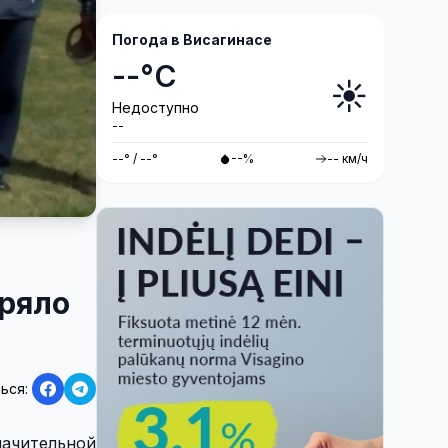
Погода в Висагинасе
--°C
☀️
Недоступно
--
--° / --°
--%
-- км/ч
еряло
ься:
начительной