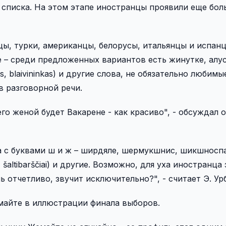
о списка. На этом этапе иностранцы проявили еще бо
ы, турки, американцы, белорусы, итальянцы и испанц
– среди предложенных вариантов есть жинутке, алус,
bas, blaivininkas) и другие слова, не обязательно любимы
в разговорной речи.
го женой будет Вакарене - как красиво", - обсуждал 
а с буквами ш и ж – ширдяле, шермукшнис, шикшносп
, šaltibarščiai) и другие. Возможно, для уха иностранца 
 отчетливо, звучит исключительно?", - считает Э. Ур
майте в иллюстрации финала выборов.