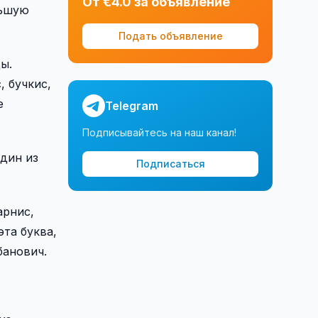
От €4.0 за объявление
льшую
Подать объявление
ы.
 бучкис,
е
Telegram
Подписывайтесь на наш канал!
один из
Подписаться
арнис,
эта буква,
банович.