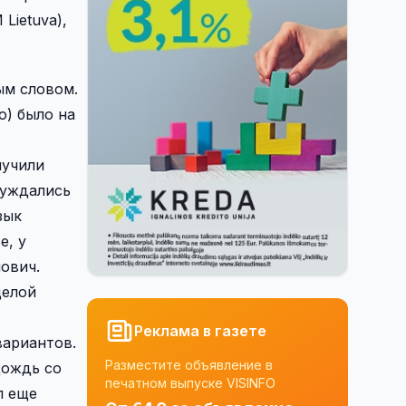
Lietuva),
ым словом.
о
) было на
лучили
суждались
зык
е, у
ович.
целой
Реклама в газете
вариантов.
Разместите объявление в
дождь со
печатном выпуске VISINFO
ил еще