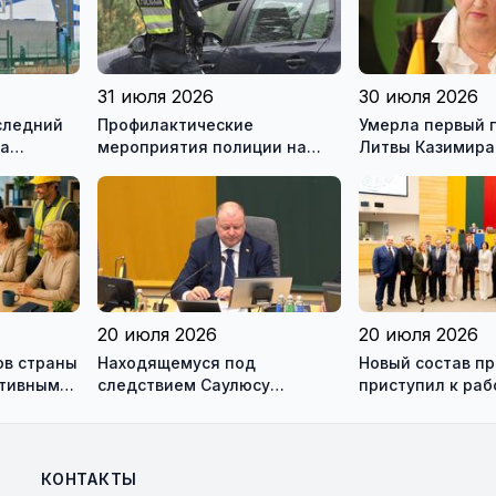
31 июля 2026
30 июля 2026
следний
Профилактические
Умерла первый 
на
мероприятия полиции на
Литвы Казимира
ью
дорогах Литвы в августе
20 июля 2026
20 июля 2026
ов страны
Находящемуся под
Новый состав п
ктивным
следствием Саулюсу
приступил к раб
одно и
Сквернялису временно
разрешили выехать за
границу
КОНТАКТЫ