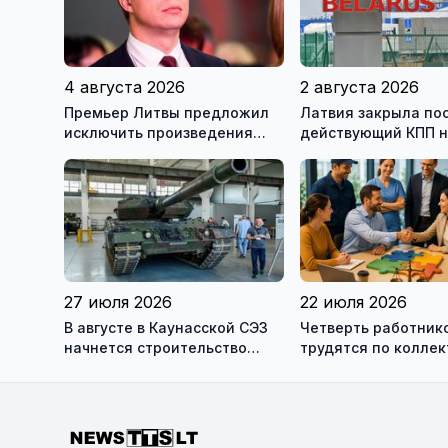
4 августа 2026
2 августа 2026
Премьер Литвы предложил
Латвия закрыла по
исключить произведения
действующий КПП 
Ломоносова из списка
границе с Беларус
рекомендуемой литературы
27 июля 2026
22 июля 2026
В августе в Каунасской СЭЗ
Четверть работник
начнется строительство
трудятся по колле
завода по сборке немецких
договорам: это выг
танков Leopard
сотрудникам, и
работодателям