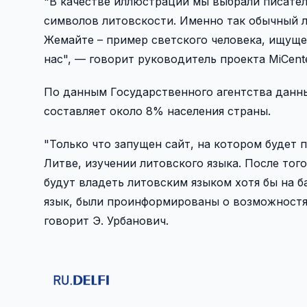
"В качестве иллюстрации мы выбрали писател
символов литовскости. Именно так обычный л
Жемайте – пример светского человека, ищуще
нас", — говорит руководитель проекта MiCente
По данным Государственного агентства данны
составляет около 8% населения страны.
"Только что запущен сайт, на котором будет
Литве, изучении литовского языка. После тог
будут владеть литовским языком хотя бы на б
язык, были проинформированы о возможностях с
говорит Э. Урбанович.