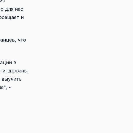
из
о для нас
осещает и
анцев, что
рации в
уги, должны
т выучить
е", -