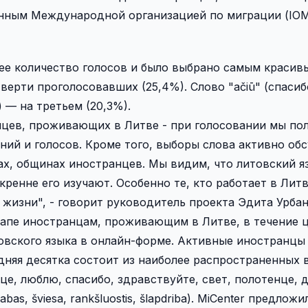
нным Международной организацией по миграции (IOM 
ее количество голосов и было выбрано самым красив
тверти проголосовавших (25,4%). Слово "
ačiū"
(
спасиб
) — на третьем (20,3%).
цев, проживающих в Литве - при голосовании мы по
ий и голосов. Кроме того, выборы слова активно об
ах, общинах иностранцев. Мы видим, что литовский я
ренне его изучают. Особенно те, кто работает в Литв
 жизни", - говорит руководитель проекта Эдита Урбан
тапе иностранцам, проживающим в Литве, в течение 
овского языка в онлайн-форме. Активные иностранцы
дняя десятка состоит из наиболее распространенных 
нце, люблю, спасибо, здравствуйте, свет, полотенце, 
, labas, šviesa, rankšluostis, šlapdriba). MiCenter предлож