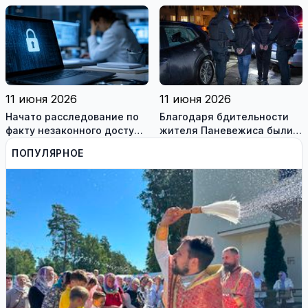
житель Игналинского
вооружённая преступная
района
группа
11 июня 2026
11 июня 2026
Начато расследование по
Благодаря бдительности
факту незаконного доступа
жителя Паневежиса были
к информационным
задержаны похитители
ПОПУЛЯРНОЕ
системам медиков
аккумуляторов гибридных
автомобилей