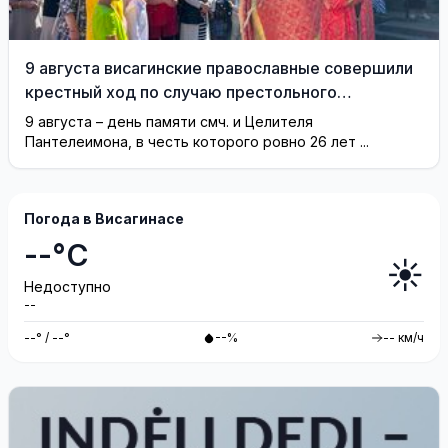
9 августа висагинские православные совершили
крестный ход по случаю престольного
праздника (фотогалерея)
9 августа – день памяти смч. и Целителя
Пантелеимона, в честь которого ровно 26 лет ...
Погода в Висагинасе
--°C
☀️
Недоступно
--
--° / --°
--%
-- км/ч