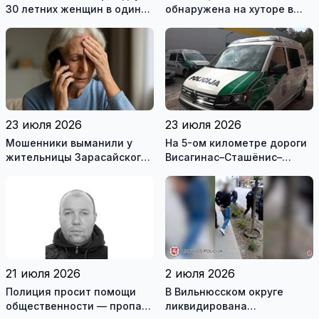
30 летних женщин в один
обнаружена на хуторе в
день
Купишкском районе
23 июля 2026
23 июля 2026
Мошенники выманили у
На 5-ом километре дороги
жительницы Зарасайского
Висагинас–Сташёнис–
района почти 20 тысяч
Римше, в перевернувшейся
евро
машине, наден мертвый
мужчина
21 июля 2026
2 июля 2026
Полиция просит помощи
В Вильнюсском округе
общественности — пропал
ликвидирована