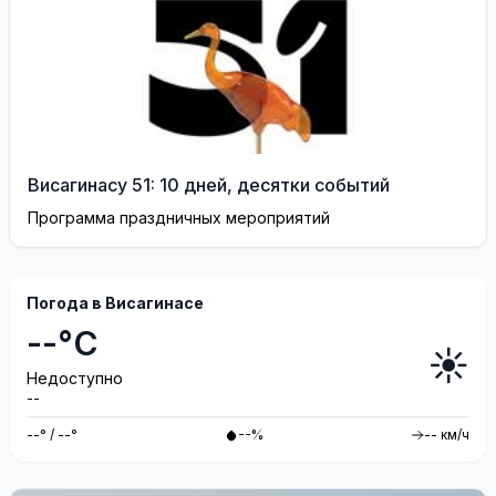
Висагинасу 51: 10 дней, десятки событий
Программа праздничных мероприятий
Погода в Висагинасе
--°C
☀️
Недоступно
--
--° / --°
--%
-- км/ч