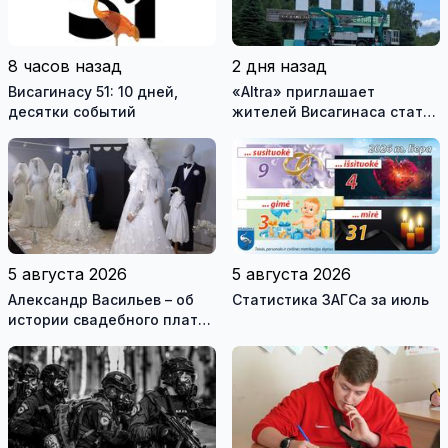
8 часов назад
2 дня назад
Висагинасу 51: 10 дней,
«Altra» приглашает
десятки событий
жителей Висагинаса стать
частью истории
обновлённой стелы
5 августа 2026
5 августа 2026
Александр Васильев – об
Статистика ЗАГСа за июль
истории свадебного платья
и о перспективах Музея
истории моды (видео)