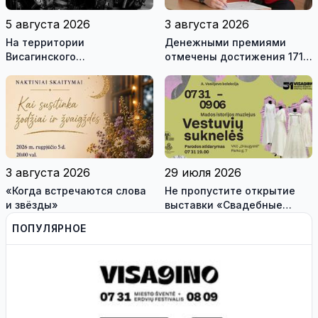
5 августа 2026
3 августа 2026
На территории
Денежными премиями
Висагинского
отмечены достижения 171
самоуправления пройдут
висагинского школьника и
международные
трех педагогов
антитеррористические
учения «Baltic Shadow»
3 августа 2026
29 июля 2026
«Когда встречаются слова
Не пропустите открытие
и звёзды»
выставки «Свадебные
платья» и лекцию историка
ПОПУЛЯРНОЕ
моды Александра
Васильева!